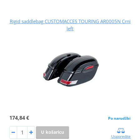
Rigid saddlebag CUSTOMACCES TOURING AR0005N Crni
left
174,84 €
Po narudžbi
U košaricu
Usporedite