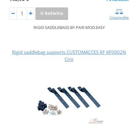
U košaricu
Usporedite
RIGID SADDLEBAGS BY PAIR MOD.EASY
Rigid saddlebag supports CUSTOMACCES KF KF0002N
Crni