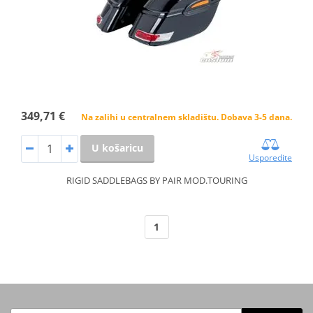
349,71 €
Na zalihi u centralnem skladištu. Dobava 3-5 dana.
U košaricu
Usporedite
RIGID SADDLEBAGS BY PAIR MOD.TOURING
1