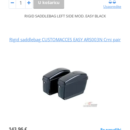
U košaricu
Usporedite
RIGID SADDLEBAG LEFT SIDE MOD. EASY BLACK
Rigid saddlebag CUSTOMACCES EASY ARS003N Crni pair
143,96 €
Po narudžbi