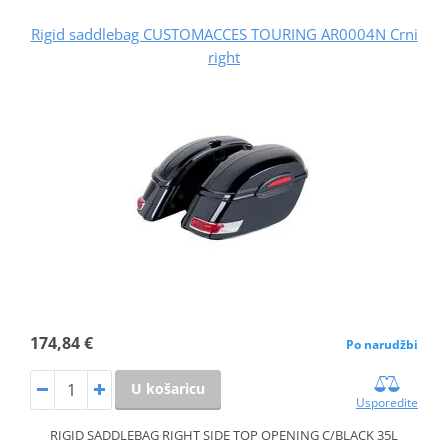
Rigid saddlebag CUSTOMACCES TOURING AR0004N Crni
right
174,84 €
Po narudžbi
U košaricu
Usporedite
RIGID SADDLEBAG RIGHT SIDE TOP OPENING C/BLACK 35L