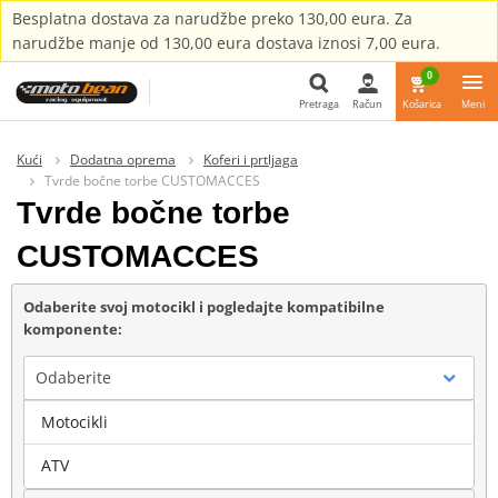
Besplatna dostava za narudžbe preko 130,00 eura. Za
narudžbe manje od 130,00 eura dostava iznosi 7,00 eura.
0
Pretraga
Račun
Košarica
Meni
Pretraga
Kući
Dodatna oprema
Koferi i prtljaga
Tvrde bočne torbe CUSTOMACCES
Tvrde bočne torbe
CUSTOMACCES
Odaberite svoj motocikl i pogledajte kompatibilne
komponente:
Odaberite
Motocikli
Marka
ATV