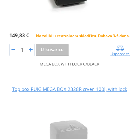
149,83 €
Na zalihi u centralnem skladištu. Dobava 3-5 dana.
U košaricu
Usporedite
MEGA BOX WITH LOCK C/BLACK
Top box PUIG MEGA BOX 2328R crven 100l, with lock