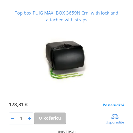
Top box PUIG MAXI BOX 3659N Crni with lock and
attached with straps
178,31 €
Po narudžbi
U košaricu
Usporedite
UNIVERSAL