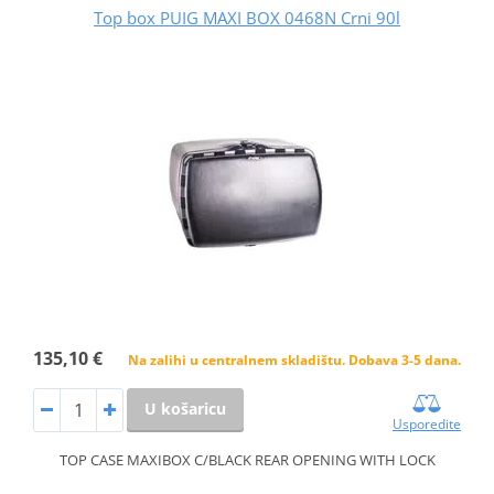
Top box PUIG MAXI BOX 0468N Crni 90l
135,10 €
Na zalihi u centralnem skladištu. Dobava 3-5 dana.
U košaricu
Usporedite
TOP CASE MAXIBOX C/BLACK REAR OPENING WITH LOCK