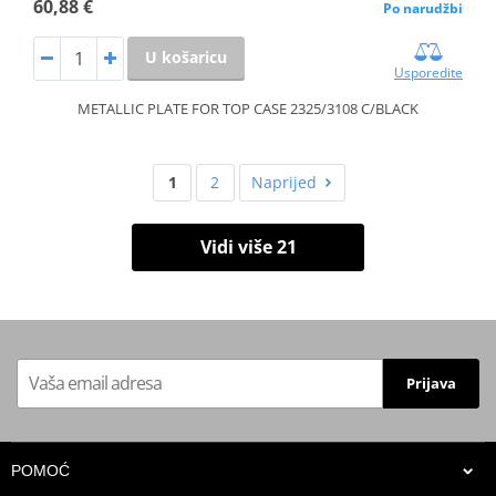
60,88 €
Po narudžbi
U košaricu
Usporedite
METALLIC PLATE FOR TOP CASE 2325/3108 C/BLACK
1
2
Naprijed
Vidi više 21
Prijava
POMOĆ