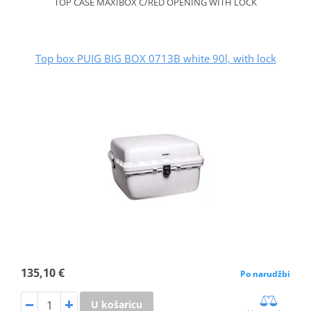
TOP CASE MAXIBOX C/RED OPENING WITH LOCK
Top box PUIG BIG BOX 0713B white 90l, with lock
135,10 €
Po narudžbi
U košaricu