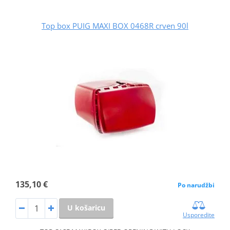
Top box PUIG MAXI BOX 0468R crven 90l
135,10 €
Po narudžbi
U košaricu
Usporedite