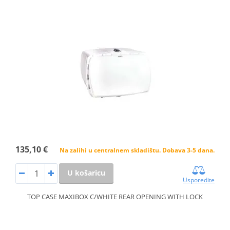
135,10 €
Na zalihi u centralnem skladištu. Dobava 3-5 dana.
U košaricu
Usporedite
TOP CASE MAXIBOX C/WHITE REAR OPENING WITH LOCK