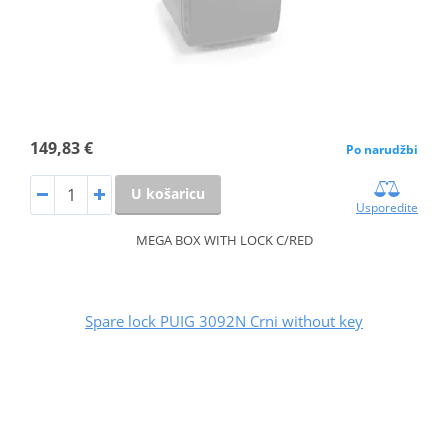
149,83 €
Po narudžbi
U košaricu
Usporedite
MEGA BOX WITH LOCK C/RED
Spare lock PUIG 3092N Crni without key