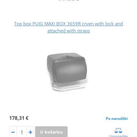
Top box PUIG MAXI BOX 3659R crven with lock and
attached with straps
178,31 €
Po narudžbi
U košaricu
Usporedite