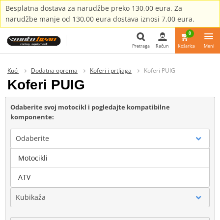
Besplatna dostava za narudžbe preko 130,00 eura. Za
narudžbe manje od 130,00 eura dostava iznosi 7,00 eura.
0
Pretraga
Račun
Košarica
Meni
Pretraga
Kući
Dodatna oprema
Koferi i prtljaga
Koferi PUIG
Koferi PUIG
Odaberite svoj motocikl i pogledajte kompatibilne
komponente:
Odaberite
Motocikli
Marka
ATV
Kubikaža