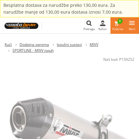
Besplatna dostava za narudžbe preko 130,00 eura. Za
narudžbe manje od 130,00 eura dostava iznosi 7,00 eura.
0
Pretraga
Račun
Košarica
Meni
Pretraga
Kući
Dodatna oprema
Ispušni sustavi
MIVV
SPORTLINE - MIVV ispuh
Naš kod:
P159252