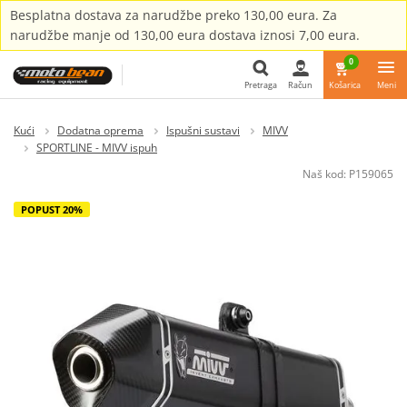
Besplatna dostava za narudžbe preko 130,00 eura. Za
narudžbe manje od 130,00 eura dostava iznosi 7,00 eura.
0
Pretraga
Račun
Košarica
Meni
Pretraga
Kući
Dodatna oprema
Ispušni sustavi
MIVV
SPORTLINE - MIVV ispuh
Naš kod:
P159065
POPUST 20%