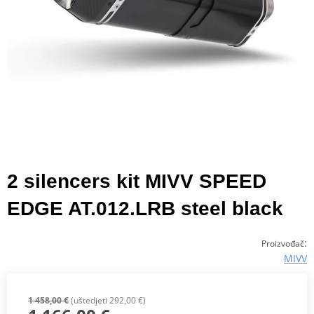
2 silencers kit MIVV SPEED
EDGE AT.012.LRB steel black
:
Proizvođač
MIVV
1 458,00 €
(uštedjeti 292,00 €)