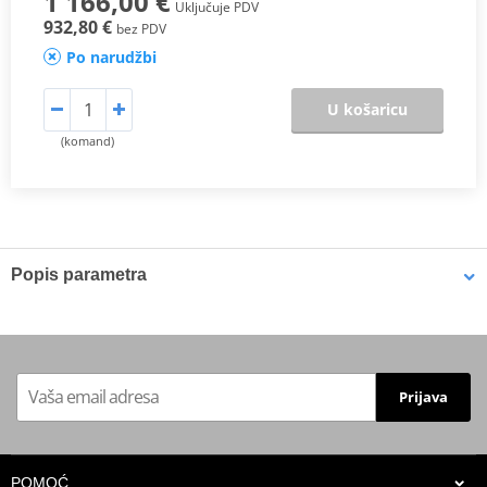
1 166,00 €
Uključuje PDV
932,80 €
bez PDV
Po narudžbi
U košaricu
(komand)
Popis parametra
Proizvođač
MIVV
HOMOLOGATION /
ECE approved
APPROVAL
Prijava
Position
ORIGINAL
Catalytic converter
it keeps the OE kat
kit
POMOĆ