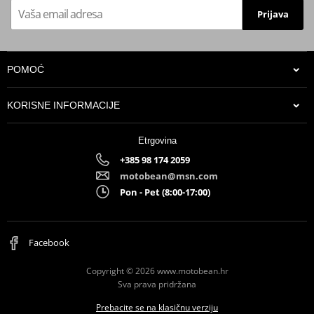
Prijava
POMOĆ
KORISNE INFORMACIJE
Etrgovina
Dynochart
PDF
+385 98 174 2059
Schematic
PDF
motobean@msn.com
Technical info
PDF
Pon - Pet (8:00-17:00)
Proizvođač
MIVV
HOMOLOGATION /
EC approved (Euro3)
Facebook
APPROVAL
Position
ORIGINAL
Copyright © 2026 www.motobean.hr
Sva prava pridržana
Catalytic converter
optional kat ACC.033.A1 // "K" in
Prebacite se na klasičnu verziju
kit
place of "L"