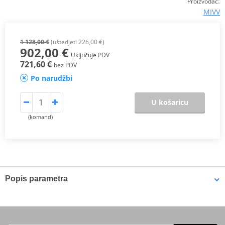
:
Proizvođač
MIVV
1 128,00 €
(uštedjeti 226,00 €)
902,00 €
Uključuje PDV
721,60 €
bez PDV
Po narudžbi
U košaricu
(komand)
Popis parametra