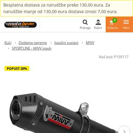
Besplatna dostava za narudžbe preko 130,00 eura. Za
narudžbe manje od 130,00 eura dostava iznosi 7,00 eura.
0
Pretraga
Račun
Košarica
Meni
Pretraga
Kući
Dodatna oprema
Ispušni sustavi
MIVV
SPORTLINE - MIVV ispuh
Naš kod:
P159117
POPUST 20%