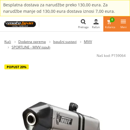
Besplatna dostava za narudžbe preko 130,00 eura. Za
narudžbe manje od 130,00 eura dostava iznosi 7,00 eura.
0
Pretraga
Račun
Košarica
Meni
Pretraga
Kući
Dodatna oprema
Ispušni sustavi
MIVV
SPORTLINE - MIVV ispuh
Naš kod:
P159064
POPUST 20%