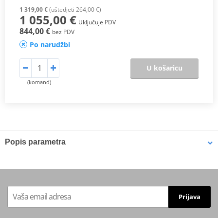
1 319,00 €
(uštedjeti 264,00 €)
1 055,00 €
Uključuje PDV
844,00 €
bez PDV
Po narudžbi
U košaricu
(komand)
Popis parametra
Proizvođač
MIVV
HOMOLOGATION /
ECE approved
APPROVAL
Prijava
Position
ORIGINAL