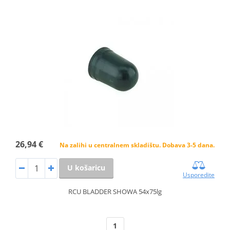
26,94 €
Na zalihi u centralnem skladištu. Dobava 3-5 dana.
U košaricu
Usporedite
RCU BLADDER SHOWA 54x75lg
1