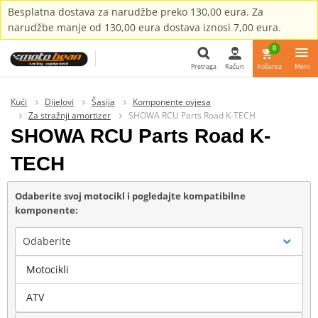
Besplatna dostava za narudžbe preko 130,00 eura. Za
narudžbe manje od 130,00 eura dostava iznosi 7,00 eura.
0
Pretraga
Račun
Košarica
Meni
Pretraga
Kući
Dijelovi
Šasija
Komponente ovjesa
Za stražnji amortizer
SHOWA RCU Parts Road K-TECH
SHOWA RCU Parts Road K-
TECH
Odaberite svoj motocikl i pogledajte kompatibilne
komponente:
Odaberite
Motocikli
Marka
ATV