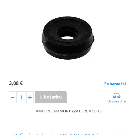
3,08 €
Po narudžbi
U košaricu
Usporedite
TAMPONE AMMORTIZZATORE V.50 1S