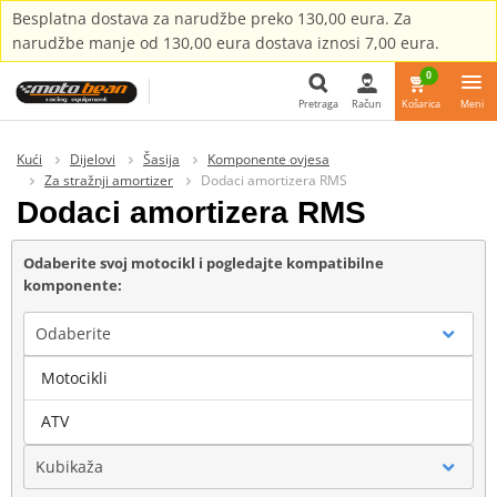
Besplatna dostava za narudžbe preko 130,00 eura. Za
narudžbe manje od 130,00 eura dostava iznosi 7,00 eura.
0
Pretraga
Račun
Košarica
Meni
Pretraga
Kući
Dijelovi
Šasija
Komponente ovjesa
Za stražnji amortizer
Dodaci amortizera RMS
Dodaci amortizera RMS
Odaberite svoj motocikl i pogledajte kompatibilne
komponente:
Odaberite
Motocikli
Marka
ATV
Kubikaža