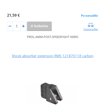
21,59 €
Po narudžbi
U košaricu
Usporedite
PROL.AMM.POST.SPEEDFIGHT NERO
Shock absorber extension RMS 121870118 carbon