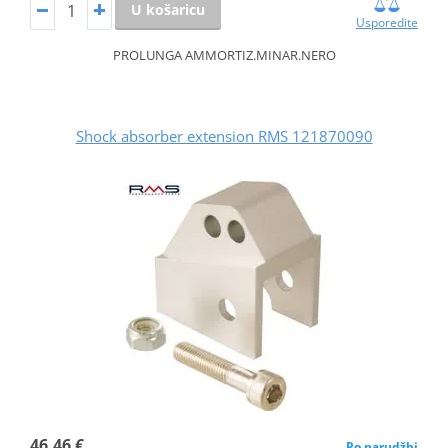
U košaricu
Usporedite
PROLUNGA AMMORTIZ.MINAR.NERO
Shock absorber extension RMS 121870090
46,46 €
Po narudžbi