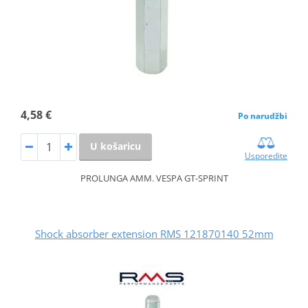
4,58 €
Po narudžbi
U košaricu
Usporedite
PROLUNGA AMM. VESPA GT-SPRINT
Shock absorber extension RMS 121870140 52mm