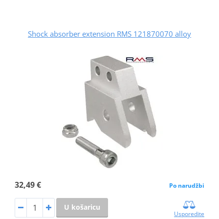
Shock absorber extension RMS 121870070 alloy
32,49 €
Po narudžbi
U košaricu
Usporedite