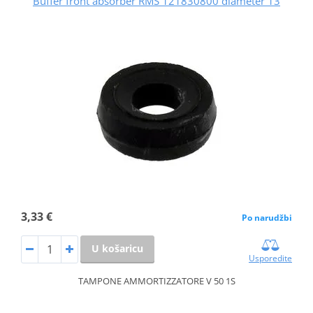
Buffer front absorber RMS 121830800 diameter 13
3,33 €
Po narudžbi
U košaricu
Usporedite
TAMPONE AMMORTIZZATORE V 50 1S