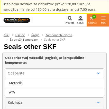
Besplatna dostava za narudžbe preko 130,00 eura. Za
narudžbe manje od 130,00 eura dostava iznosi 7,00 eura.
0
Pretraga
Račun
Košarica
Meni
Pretraga
Kući
Dijelovi
Šasija
Komponente ovjesa
Za stražnji amortizer
Seals other SKF
Seals other SKF
Odaberite svoj motocikl i pogledajte kompatibilne
komponente:
Odaberite
Motocikli
Marka
ATV
Kubikaža