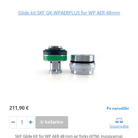
Glide kit SKF GK-WPAERPLUS for WP AER 48mm
211,90 €
Po narudžbi
U košaricu
Usporedite
SKF Glide Kit for WP AER 48 mm air forks (KTM, Husqvarna).