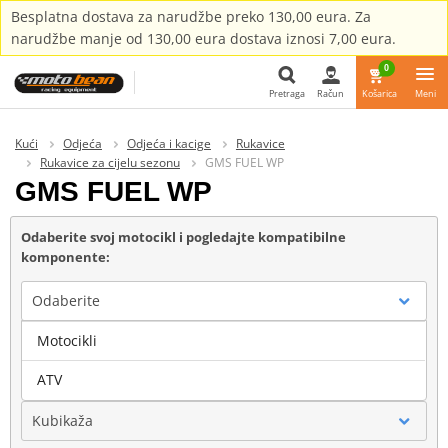
Besplatna dostava za narudžbe preko 130,00 eura. Za
narudžbe manje od 130,00 eura dostava iznosi 7,00 eura.
0
Pretraga
Račun
Košarica
Meni
Pretraga
Kući
Odjeća
Odjeća i kacige
Rukavice
Rukavice za cijelu sezonu
GMS FUEL WP
GMS FUEL WP
Odaberite svoj motocikl i pogledajte kompatibilne
komponente:
Odaberite
Motocikli
Marka
ATV
Kubikaža