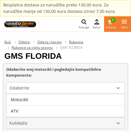
Besplatna dostava za narudžbe preko 130,00 eura. Za
narudžbe manje od 130,00 eura dostava iznosi 7,00 eura.
0
Pretraga
Račun
Košarica
Meni
Pretraga
Kući
Odjeća
Odjeća i kacige
Rukavice
Rukavice za cijelu sezonu
GMS FLORIDA
GMS FLORIDA
Odaberite svoj motocikl i pogledajte kompatibilne
komponente:
Odaberite
Motocikli
Marka
ATV
Kubikaža