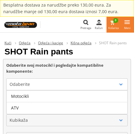
Besplatna dostava za narudžbe preko 130,00 eura. Za
narudžbe manje od 130,00 eura dostava iznosi 7,00 eura.
0
Pretraga
Račun
Košarica
Meni
Pretraga
Kući
Odjeća
Odjeća i kacige
Kišna odjeća
SHOT Rain pants
SHOT Rain pants
Odaberite svoj motocikl i pogledajte kompatibilne
komponente:
Odaberite
Motocikli
Marka
ATV
Kubikaža