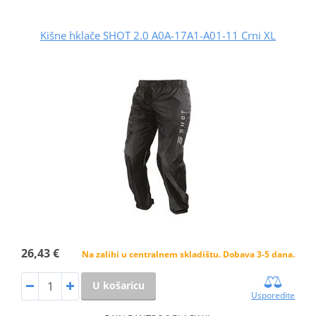
Kišne hklače SHOT 2.0 A0A-17A1-A01-11 Crni XL
26,43 €
Na zalihi u centralnem skladištu. Dobava 3-5 dana.
U košaricu
Usporedite