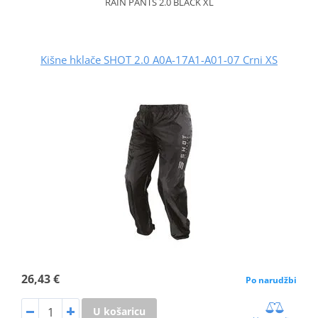
RAIN PANTS 2.0 BLACK XL
Kišne hklače SHOT 2.0 A0A-17A1-A01-07 Crni XS
26,43 €
Po narudžbi
U košaricu