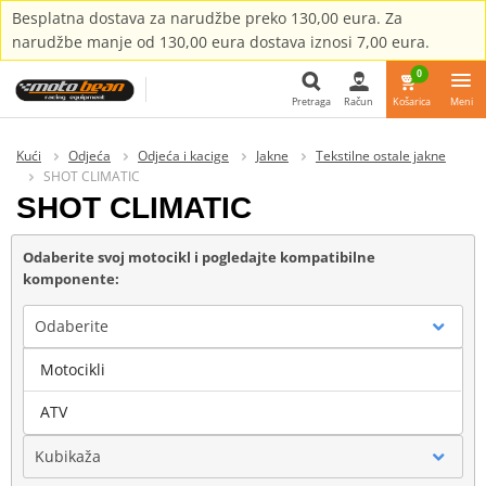
Besplatna dostava za narudžbe preko 130,00 eura. Za
narudžbe manje od 130,00 eura dostava iznosi 7,00 eura.
0
Pretraga
Račun
Košarica
Meni
Pretraga
Kući
Odjeća
Odjeća i kacige
Jakne
Tekstilne ostale jakne
SHOT CLIMATIC
SHOT CLIMATIC
Odaberite svoj motocikl i pogledajte kompatibilne
komponente:
Odaberite
Motocikli
Marka
ATV
Kubikaža