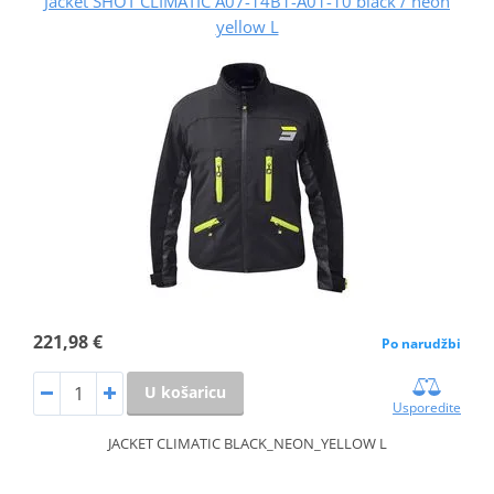
Jacket SHOT CLIMATIC A07-14B1-A01-10 black / neon
yellow L
221,98 €
Po narudžbi
U košaricu
Usporedite
JACKET CLIMATIC BLACK_NEON_YELLOW L