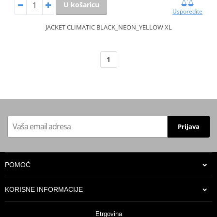
U košaricu
Usporedite
JACKET CLIMATIC BLACK_NEON_YELLOW XL
1
Prijava
POMOĆ
KORISNE INFORMACIJE
Etrgovina