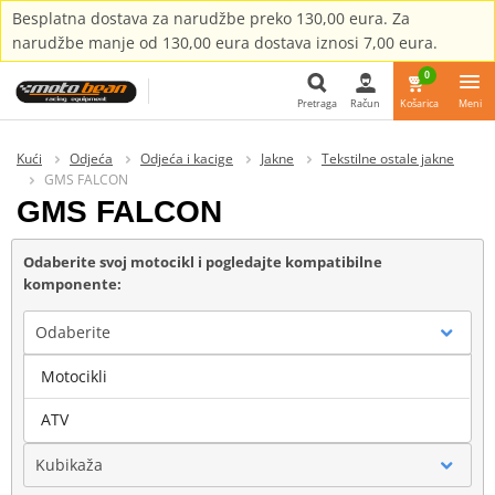
Besplatna dostava za narudžbe preko 130,00 eura. Za
narudžbe manje od 130,00 eura dostava iznosi 7,00 eura.
0
Pretraga
Račun
Košarica
Meni
Pretraga
Kući
Odjeća
Odjeća i kacige
Jakne
Tekstilne ostale jakne
GMS FALCON
GMS FALCON
Odaberite svoj motocikl i pogledajte kompatibilne
komponente:
Odaberite
Motocikli
Marka
ATV
Kubikaža