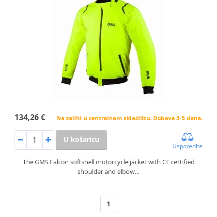
134,26 €
Na zalihi u centralnem skladištu. Dobava 3-5 dana.
U košaricu
Usporedite
The GMS Falcon softshell motorcycle jacket with CE certified
shoulder and elbow…
1