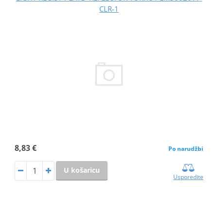
CLR-1
8,83 €
Po narudžbi
U košaricu
Usporedite