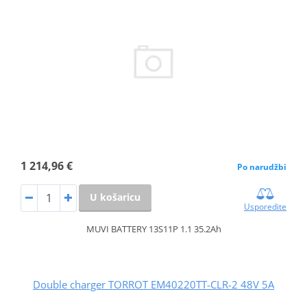
1 214,96 €
Po narudžbi
U košaricu
Usporedite
MUVI BATTERY 13S11P 1.1 35.2Ah
Double charger TORROT EM40220TT-CLR-2 48V 5A