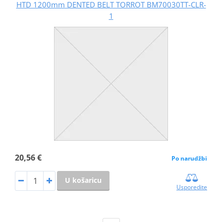
HTD 1200mm DENTED BELT TORROT BM70030TT-CLR-
1
20,56 €
Po narudžbi
U košaricu
Usporedite