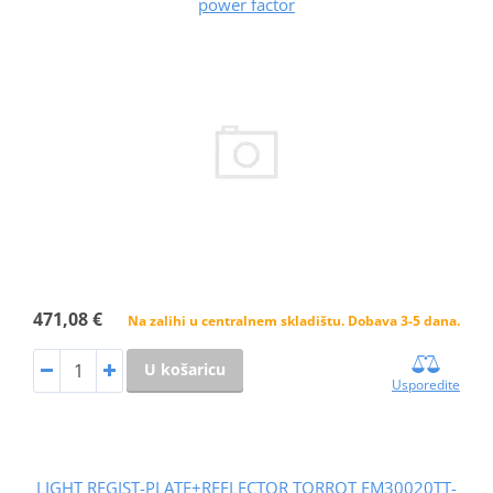
power factor
471,08 €
Na zalihi u centralnem skladištu. Dobava 3-5 dana.
U košaricu
Usporedite
LIGHT REGIST-PLATE+REFLECTOR TORROT EM30020TT-