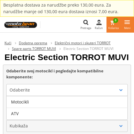
Besplatna dostava za narudžbe preko 130,00 eura. Za
narudžbe manje od 130,00 eura dostava iznosi 7,00 eura.
0
Pretraga
Račun
Košarica
Meni
Pretraga
Kući
Dodatna oprema
Električni motori i skuteri TORROT
Spare parts TORROT MUVI
Electric Section TORROT MUVI
Electric Section TORROT MUVI
Odaberite svoj motocikl i pogledajte kompatibilne
komponente:
Odaberite
Motocikli
Marka
ATV
Kubikaža