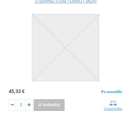
STEERING STEM TORROT MUVI
45,33 €
Po narudžbi
U košaricu
Usporedite