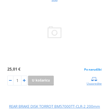
25,01 €
Po narudžbi
U košaricu
Usporedite
REAR BRAKE DISK TORROT BM57000TT-CLR-2 200mm