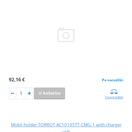
92,16 €
Po narudžbi
U košaricu
Usporedite
Mobil holder TORROT AC10195TT-CMG-1 with charger
usb