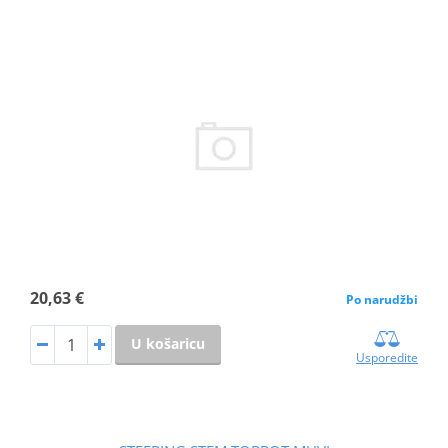
20,63 €
Po narudžbi
U košaricu
Usporedite