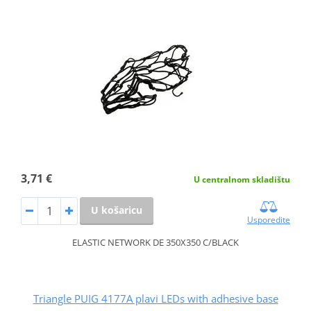
3,71 €
U centralnom skladištu
U košaricu
Usporedite
ELASTIC NETWORK DE 350X350 C/BLACK
Triangle PUIG 4177A plavi LEDs with adhesive base