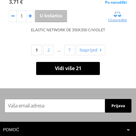
3,71 €
Po narudžbi
U košaricu
Usporedite
ELASTIC NETWORK DE 350X350 C/VIOLET
1
2
…
7
Naprijed
Vidi više 21
Prijava
POMOĆ