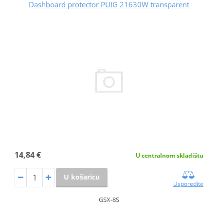
Dashboard protector PUIG 21630W transparent
14,84 €
U centralnom skladištu
U košaricu
Usporedite
GSX-8S