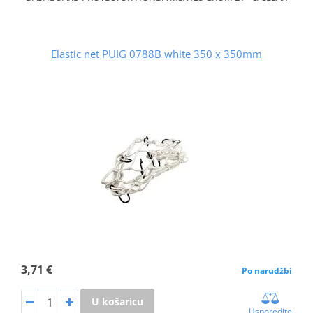
Elastic net PUIG 0788B white 350 x 350mm
3,71 €
Po narudžbi
U košaricu
Usporedite