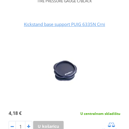
TIRE PRESSURE GAUGE C/BLACK
Kickstand base support PUIG 6335N Crni
4,18 €
U centralnom skladištu
U košaricu