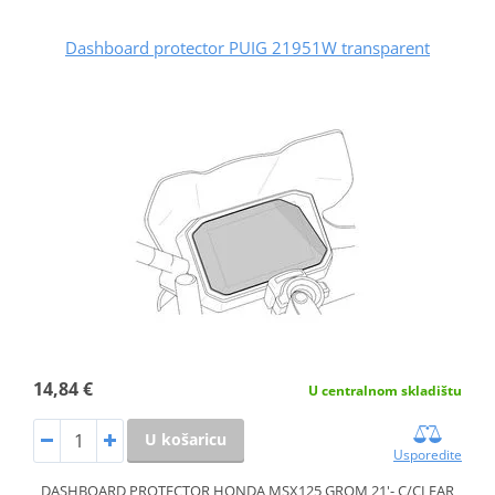
Dashboard protector PUIG 21951W transparent
14,84 €
U centralnom skladištu
U košaricu
Usporedite
DASHBOARD PROTECTOR HONDA MSX125 GROM 21'- C/CLEAR