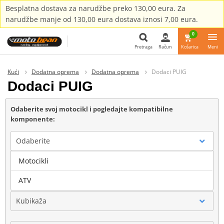
Besplatna dostava za narudžbe preko 130,00 eura. Za
narudžbe manje od 130,00 eura dostava iznosi 7,00 eura.
0
Pretraga
Račun
Košarica
Meni
Pretraga
Kući
Dodatna oprema
Dodatna oprema
Dodaci PUIG
Dodaci PUIG
Odaberite svoj motocikl i pogledajte kompatibilne
komponente:
Odaberite
Motocikli
Marka
ATV
Kubikaža