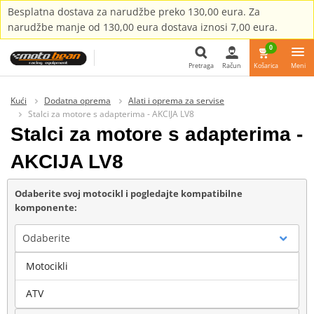
Besplatna dostava za narudžbe preko 130,00 eura. Za
narudžbe manje od 130,00 eura dostava iznosi 7,00 eura.
0
Pretraga
Račun
Košarica
Meni
Pretraga
Kući
Dodatna oprema
Alati i oprema za servise
Stalci za motore s adapterima - AKCIJA LV8
Stalci za motore s adapterima -
AKCIJA LV8
Odaberite svoj motocikl i pogledajte kompatibilne
komponente:
Odaberite
Motocikli
Marka
ATV