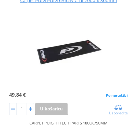
Carpet PUIG PUIG 6362N Crni 2000 x 800mm
49,84 €
Po narudžbi
U košaricu
Usporedite
CARPET PUIG HI TECH PARTS 1800X750MM