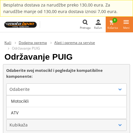
Besplatna dostava za narudžbe preko 130,00 eura. Za
narudžbe manje od 130,00 eura dostava iznosi 7,00 eura.
0
Pretraga
Račun
Košarica
Meni
Pretraga
Kući
Dodatna oprema
Alati i oprema za servise
Održavanje PUIG
Održavanje PUIG
Odaberite svoj motocikl i pogledajte kompatibilne
komponente:
Odaberite
Motocikli
Marka
ATV
Kubikaža