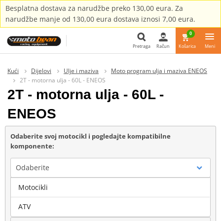
Besplatna dostava za narudžbe preko 130,00 eura. Za
narudžbe manje od 130,00 eura dostava iznosi 7,00 eura.
0
Pretraga
Račun
Košarica
Meni
Pretraga
Kući
Dijelovi
Ulje i maziva
Moto program ulja i maziva ENEOS
2T - motorna ulja - 60L - ENEOS
2T - motorna ulja - 60L -
ENEOS
Odaberite svoj motocikl i pogledajte kompatibilne
komponente:
Odaberite
Motocikli
Marka
ATV