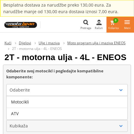
Besplatna dostava za narudžbe preko 130,00 eura. Za
narudžbe manje od 130,00 eura dostava iznosi 7,00 eura.
0
Pretraga
Račun
Košarica
Meni
Pretraga
Kući
Dijelovi
Ulje i maziva
Moto program ulja i maziva ENEOS
2T - motorna ulja - 4L - ENEOS
2T - motorna ulja - 4L - ENEOS
Odaberite svoj motocikl i pogledajte kompatibilne
komponente:
Odaberite
Motocikli
Marka
ATV
Kubikaža