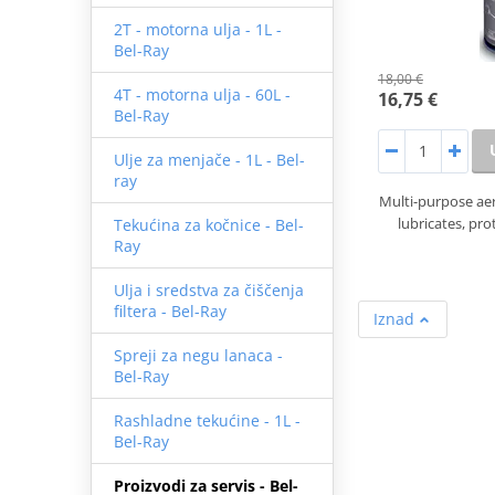
2T - motorna ulja - 1L -
Bel-Ray
18,00 €
4T - motorna ulja - 60L -
16,75 €
Bel-Ray
Ulje za menjače - 1L - Bel-
ray
Multi-purpose aero
lubricates, pr
Tekućina za kočnice - Bel-
Ray
Ulja i sredstva za čiščenja
filtera - Bel-Ray
Iznad
Spreji za negu lanaca -
Bel-Ray
Rashladne tekućine - 1L -
Bel-Ray
Proizvodi za servis - Bel-