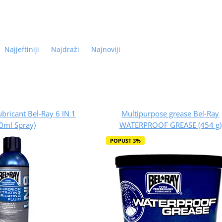
Najjeftiniji
Najdraži
Najnoviji
bricant Bel-Ray 6 IN 1
Multipurpose grease Bel-Ray
0ml Spray)
WATERPROOF GREASE (454 g)
POPUST 3%