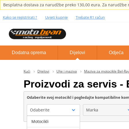
Besplatna dostava za narudžbe preko 130,00 eura. Za narudžbe m
Kako se registrirati ?
Uvjeti kupnje
Trebate R1 račun
Dodatna oprema
Dijelovi
Odjeća
Kući
Dijelovi
Ulje i maziva
Maziva za motocikle Bel-Ra
Proizvodi za servis -
Odaberite svoj motocikl i pogledajte kompatibilne k
Odaberite
Marka
Motocikli