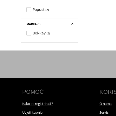
Popust
(2)
MARKA
(1)
Bel-Ray
(2)
POMOĆ
KORI
Kako se registrirati ?
O nama
Uvjeti kupnje
Servis