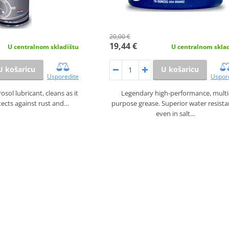
20,00 €
19,44 €
U centralnom skladištu
U centralnom skla
U košaricu
U košaricu
Usporedite
Uspor
sol lubricant, cleans as it
Legendary high-performance, multi
otects against rust and…
purpose grease. Superior water resista
even in salt…