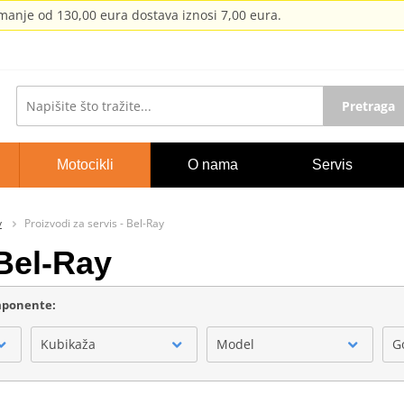
anje od 130,00 eura dostava iznosi 7,00 eura.
Pretraga
Motocikli
O nama
Servis
y
Proizvodi za servis - Bel-Ray
 Bel-Ray
omponente:
Kubikaža
Model
G