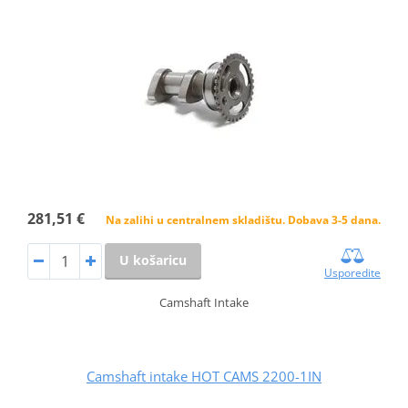
281,51 €
Na zalihi u centralnem skladištu. Dobava 3-5 dana.
U košaricu
Usporedite
Camshaft Intake
Camshaft intake HOT CAMS 2200-1IN