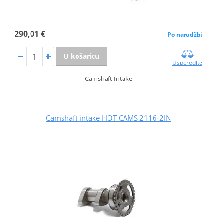
290,01 €
Po narudžbi
U košaricu
Usporedite
Camshaft Intake
Camshaft intake HOT CAMS 2116-2IN