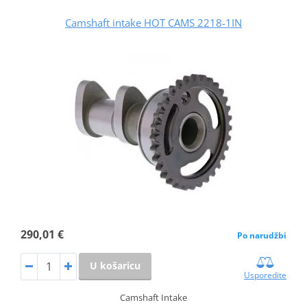
Camshaft intake HOT CAMS 2218-1IN
290,01 €
Po narudžbi
U košaricu
Usporedite
Camshaft Intake