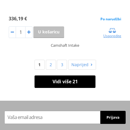
336,19 €
Po narudžbi
U košaricu
Usporedite
Camshaft Intake
1
2
3
Naprijed
Vidi više 21
Prijava