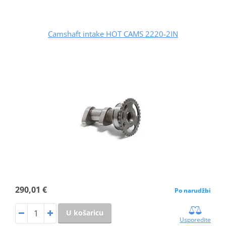
Camshaft intake HOT CAMS 2220-2IN
290,01 €
Po narudžbi
U košaricu
Usporedite