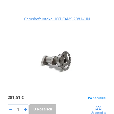
Camshaft intake HOT CAMS 2081-1IN
281,51 €
Po narudžbi
U košaricu
Usporedite