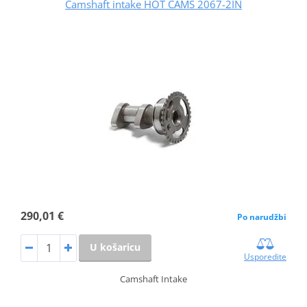
Camshaft intake HOT CAMS 2067-2IN
290,01 €
Po narudžbi
U košaricu
Usporedite
Camshaft Intake