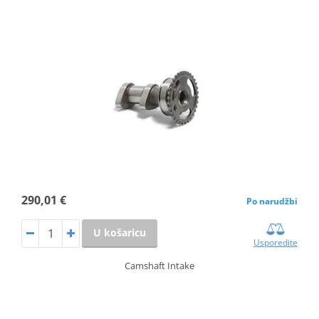
290,01 €
Po narudžbi
U košaricu
Usporedite
Camshaft Intake