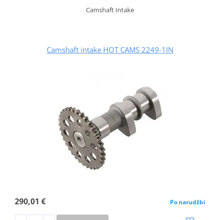
Camshaft Intake
Camshaft intake HOT CAMS 2249-1IN
290,01 €
Po narudžbi