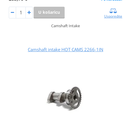
U košaricu
Usporedite
Camshaft Intake
Camshaft intake HOT CAMS 2266-1IN