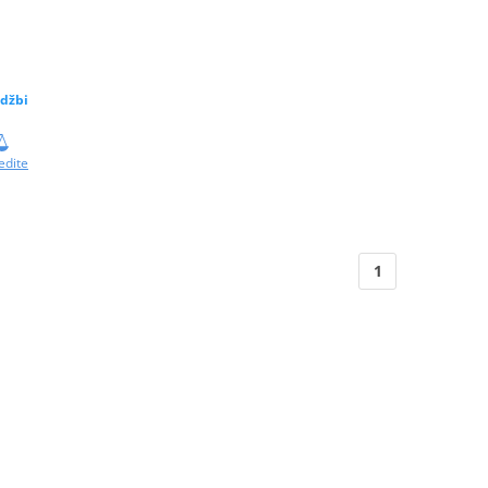
džbi
edite
1