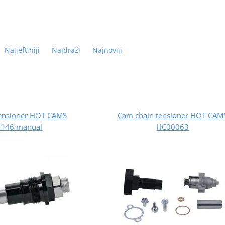
Najjeftiniji
Najdraži
Najnoviji
tensioner HOT CAMS
Cam chain tensioner HOT CAM
146 manual
HC00063