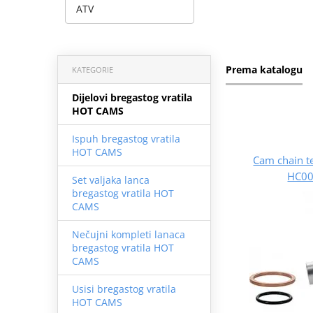
ATV
Prema katalogu
KATEGORIE
Dijelovi bregastog vratila
HOT CAMS
Ispuh bregastog vratila
HOT CAMS
Cam chain 
HC00
Set valjaka lanca
bregastog vratila HOT
CAMS
Nečujni kompleti lanaca
bregastog vratila HOT
CAMS
Usisi bregastog vratila
HOT CAMS