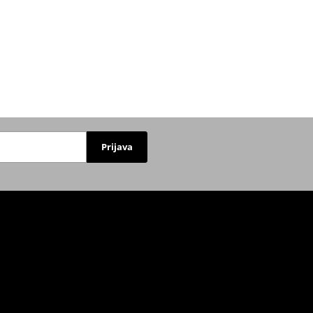
Prijava