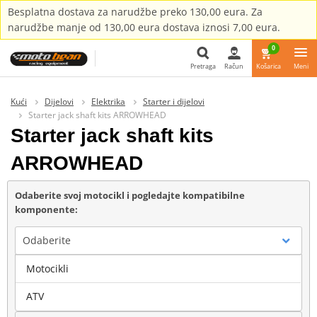
Besplatna dostava za narudžbe preko 130,00 eura. Za
narudžbe manje od 130,00 eura dostava iznosi 7,00 eura.
0
Pretraga
Račun
Košarica
Meni
Pretraga
Kući
Dijelovi
Elektrika
Starter i dijelovi
Starter jack shaft kits ARROWHEAD
Starter jack shaft kits
ARROWHEAD
Odaberite svoj motocikl i pogledajte kompatibilne
komponente:
Odaberite
Motocikli
Marka
ATV