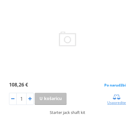
108,26 €
Po narudžbi
U košaricu
Usporedite
Starter jack shaft kit