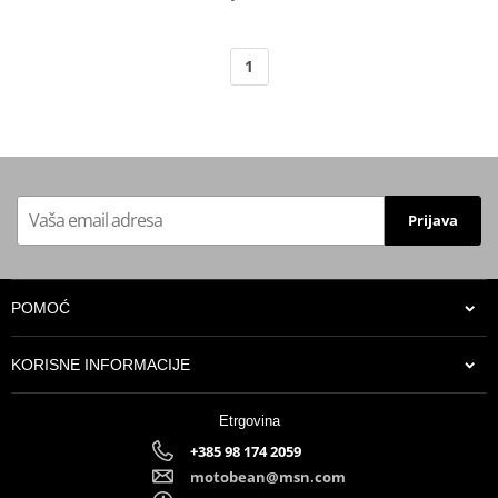
1
Prijava
POMOĆ
KORISNE INFORMACIJE
Etrgovina
+385 98 174 2059
motobean@msn.com