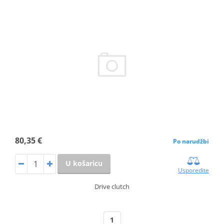
80,35 €
Po narudžbi
U košaricu
Usporedite
Drive clutch
1