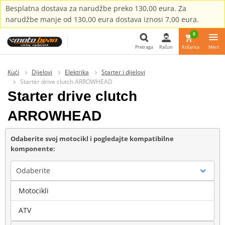
Besplatna dostava za narudžbe preko 130,00 eura. Za
narudžbe manje od 130,00 eura dostava iznosi 7,00 eura.
0
Pretraga
Račun
Košarica
Meni
Pretraga
Kući
Dijelovi
Elektrika
Starter i dijelovi
Starter drive clutch ARROWHEAD
Starter drive clutch
ARROWHEAD
Odaberite svoj motocikl i pogledajte kompatibilne
komponente:
Odaberite
Motocikli
Marka
ATV