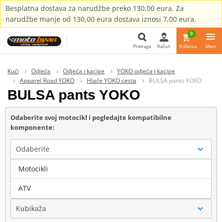
Besplatna dostava za narudžbe preko 130,00 eura. Za
narudžbe manje od 130,00 eura dostava iznosi 7,00 eura.
0
Pretraga
Račun
Košarica
Meni
Pretraga
Kući
Odjeća
Odjeća i kacige
YOKO odječa i kacige
Apparel Road YOKO
Hlače YOKO cesta
BULSA pants YOKO
BULSA pants YOKO
Odaberite svoj motocikl i pogledajte kompatibilne
komponente:
Odaberite
Motocikli
Marka
ATV
Kubikaža