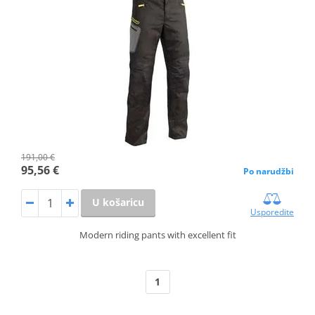
191,00 €
95,56 €
Po narudžbi
U košaricu
Usporedite
Modern riding pants with excellent fit
1