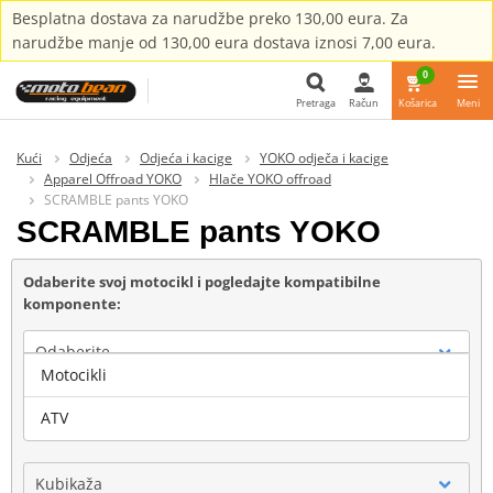
Besplatna dostava za narudžbe preko 130,00 eura. Za
narudžbe manje od 130,00 eura dostava iznosi 7,00 eura.
0
Pretraga
Račun
Košarica
Meni
Pretraga
Kući
Odjeća
Odjeća i kacige
YOKO odječa i kacige
Apparel Offroad YOKO
Hlače YOKO offroad
SCRAMBLE pants YOKO
SCRAMBLE pants YOKO
Odaberite svoj motocikl i pogledajte kompatibilne
komponente:
Odaberite
Motocikli
Marka
ATV
Kubikaža