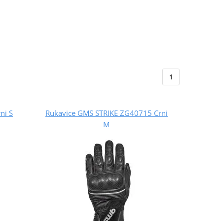
1
ni S
Rukavice GMS STRIKE ZG40715 Crni
M