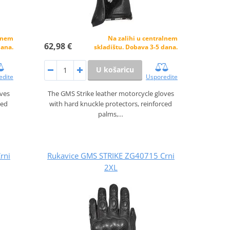
alnem
Na zalihi u centralnem
62,98 €
dana.
skladištu. Dobava 3-5 dana.
U košaricu
edite
Usporedite
oves
The GMS Strike leather motorcycle gloves
ced
with hard knuckle protectors, reinforced
palms,…
rni
Rukavice GMS STRIKE ZG40715 Crni
2XL