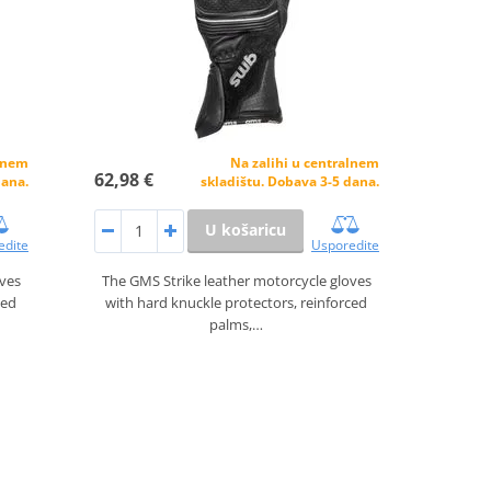
alnem
Na zalihi u centralnem
62,98 €
dana.
skladištu. Dobava 3-5 dana.
U košaricu
edite
Usporedite
oves
The GMS Strike leather motorcycle gloves
ced
with hard knuckle protectors, reinforced
palms,…