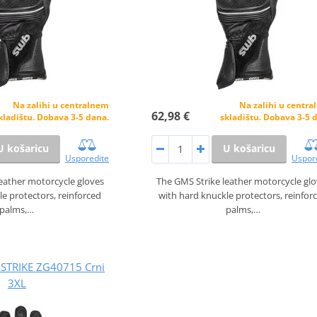
Na zalihi u centralnem
Na zalihi u centr
62,98 €
kladištu. Dobava 3-5 dana.
skladištu. Dobava 3-5 
U košaricu
U košaricu
Usporedite
Uspor
eather motorcycle gloves
The GMS Strike leather motorcycle gl
le protectors, reinforced
with hard knuckle protectors, reinfor
palms,…
palms,…
 STRIKE ZG40715 Crni
3XL