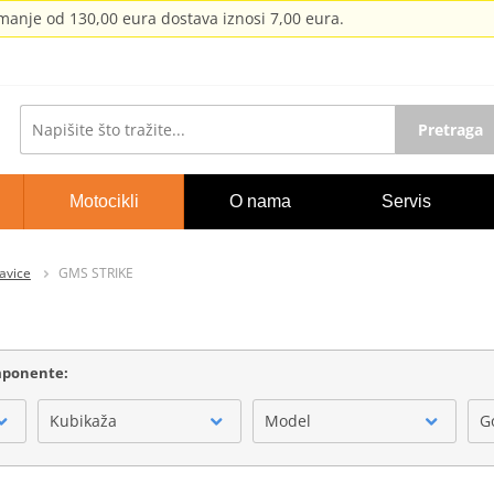
anje od 130,00 eura dostava iznosi 7,00 eura.
Pretraga
Motocikli
O nama
Servis
avice
GMS STRIKE
omponente:
Kubikaža
Model
G