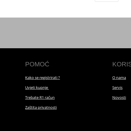
POMOĆ
KORI
Kako se registrirati ?
O nama
Uvjeti kupnje
Servis
Trebate R1 račun
Novosti
Zaštita privatnosti