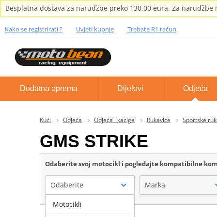
Besplatna dostava za narudžbe preko 130,00 eura. Za narudžbe m
Kako se registrirati ?
Uvjeti kupnje
Trebate R1 račun
Dodatna oprema
Dijelovi
Odjeća
Kući
Odjeća
Odjeća i kacige
Rukavice
Sportske ruk
GMS STRIKE
Odaberite svoj motocikl i pogledajte kompatibilne k
Odaberite
Marka
Motocikli