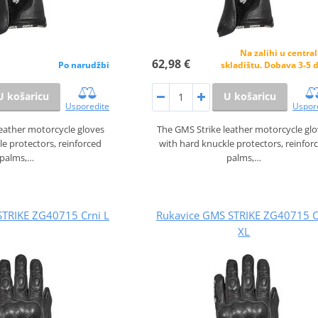
Na zalihi u centr
62,98 €
skladištu. Dobava 3-5 
Po narudžbi
U košaricu
U košaricu
Uspor
Usporedite
The GMS Strike leather motorcycle gl
eather motorcycle gloves
with hard knuckle protectors, reinfor
le protectors, reinforced
palms,…
palms,…
STRIKE ZG40715 Crni L
Rukavice GMS STRIKE ZG40715 C
XL