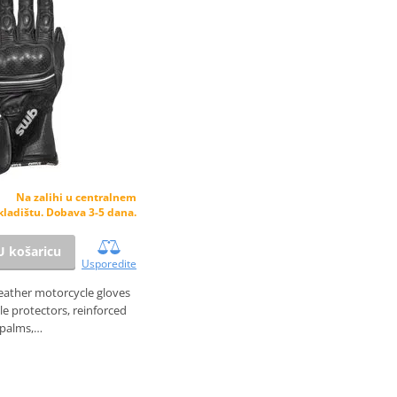
Na zalihi u centralnem
kladištu. Dobava 3-5 dana.
U košaricu
Usporedite
eather motorcycle gloves
le protectors, reinforced
palms,…