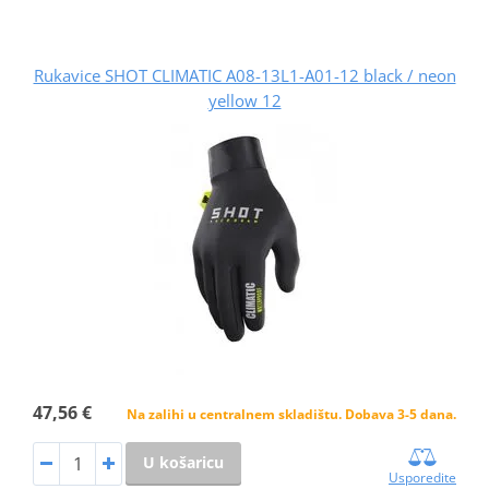
Rukavice SHOT CLIMATIC A08-13L1-A01-12 black / neon
yellow 12
47,56 €
Na zalihi u centralnem skladištu. Dobava 3-5 dana.
U košaricu
Usporedite