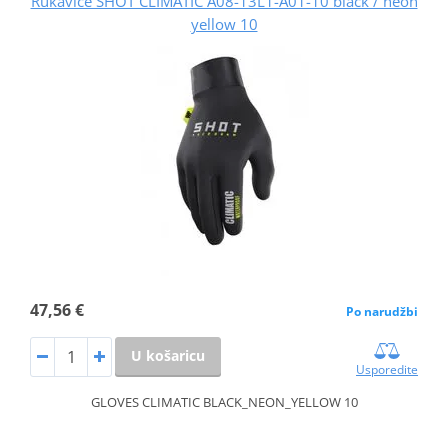
Rukavice SHOT CLIMATIC A08-13L1-A01-10 black / neon
yellow 10
47,56 €
Po narudžbi
U košaricu
Usporedite
GLOVES CLIMATIC BLACK_NEON_YELLOW 10