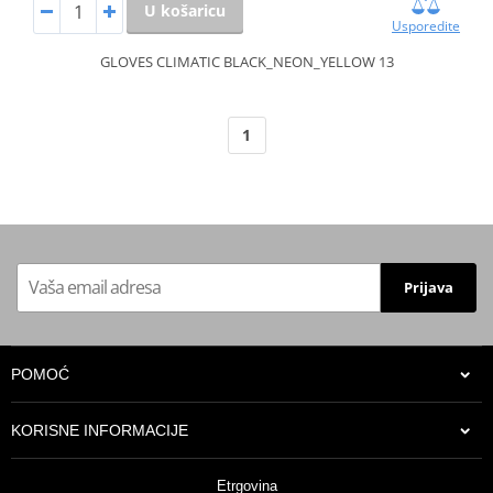
U košaricu
Usporedite
GLOVES CLIMATIC BLACK_NEON_YELLOW 13
1
Prijava
POMOĆ
KORISNE INFORMACIJE
Etrgovina