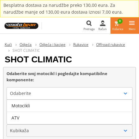
Besplatna dostava za narudžbe preko 130,00 eura. Za
narudžbe manje od 130,00 eura dostava iznosi 7,00 eura.
0
Pretraga
Račun
Košarica
Meni
Pretraga
Kući
Odjeća
Odjeća i kacige
Rukavice
Offroad rukavice
SHOT CLIMATIC
SHOT CLIMATIC
Odaberite svoj motocikl i pogledajte kompatibilne
komponente:
Odaberite
Motocikli
Marka
ATV
Kubikaža