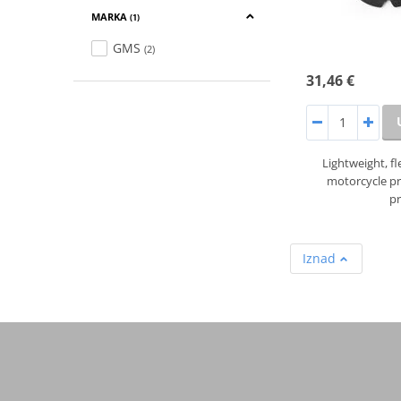
MARKA
(1)
GMS
(2)
31,46 €
Lightweight, f
motorcycle pr
p
Iznad