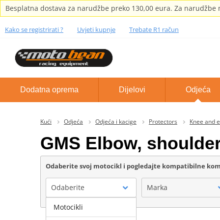
Besplatna dostava za narudžbe preko 130,00 eura. Za narudžbe m
Kako se registrirati ?
Uvjeti kupnje
Trebate R1 račun
Dodatna oprema
Dijelovi
Odjeća
Kući
Odjeća
Odjeća i kacige
Protectors
Knee and e
GMS Elbow, shoulder
Odaberite svoj motocikl i pogledajte kompatibilne k
Odaberite
Marka
Motocikli