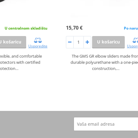
15,70 €
U centralnom skladištu
Po naru
U košaricu
U košaricu
Usporedite
Uspor
lexible, and comfortable
The GMS GR elbow sliders made fr
otectors with certified
durable polyurethane with a one-pie
rotection…
construction,…