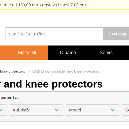
anje od 130,00 eura dostava iznosi 7,00 eura.
Pretraga
Motocikli
O nama
Servis
lbow protectors
GMS Elbow, shoulder and knee protectors
 and knee protectors
omponente:
Kubikaža
Model
G