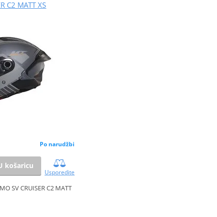
ER C2 MATT XS
Po narudžbi
U košaricu
Usporedite
MO SV CRUISER C2 MATT