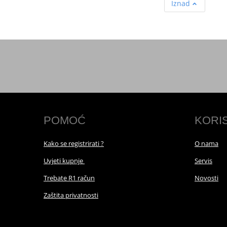
Iznad
POMOĆ
KORI
Kako se registrirati ?
O nama
Uvjeti kupnje
Servis
Trebate R1 račun
Novosti
Zaštita privatnosti