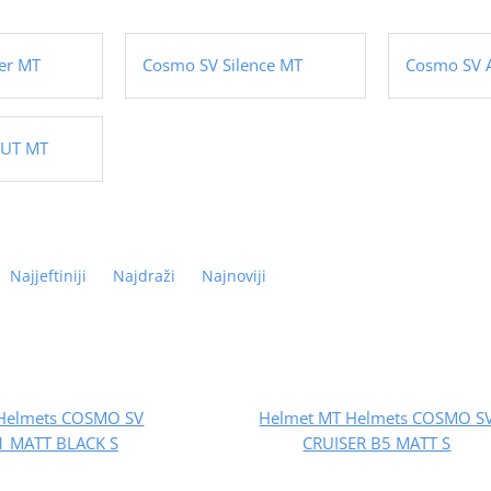
er MT
Cosmo SV Silence MT
Cosmo SV 
OUT MT
Najjeftiniji
Najdraži
Najnoviji
Helmets COSMO SV
Helmet MT Helmets COSMO S
1 MATT BLACK S
CRUISER B5 MATT S