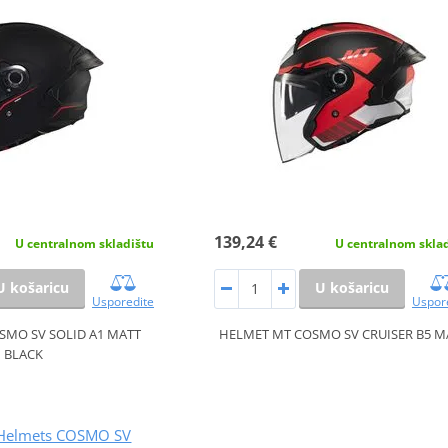
139,24 €
U centralnom skladištu
U centralnom skla
U košaricu
U košaricu
Usporedite
Uspor
SMO SV SOLID A1 MATT
HELMET MT COSMO SV CRUISER B5 M
BLACK
Helmets COSMO SV