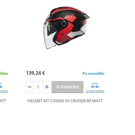
139,24 €
dištu
Po narudžbi
U košaricu
edite
Usporedite
ATT
HELMET MT COSMO SV CRUISER B5 MATT