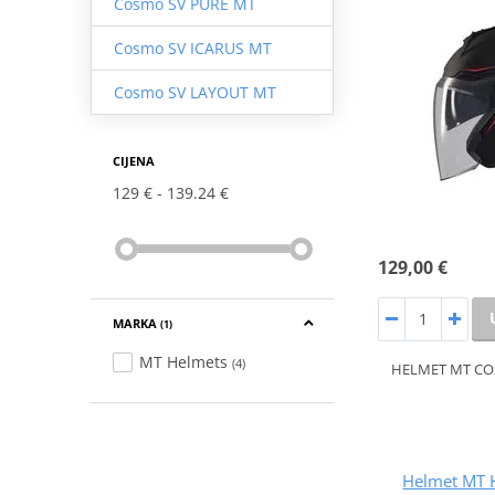
Cosmo SV PURE MT
Cosmo SV ICARUS MT
Cosmo SV LAYOUT MT
CIJENA
129 €
139.24 €
129,00 €
MARKA
(1)
MT Helmets
(4)
HELMET MT CO
Helmet MT 