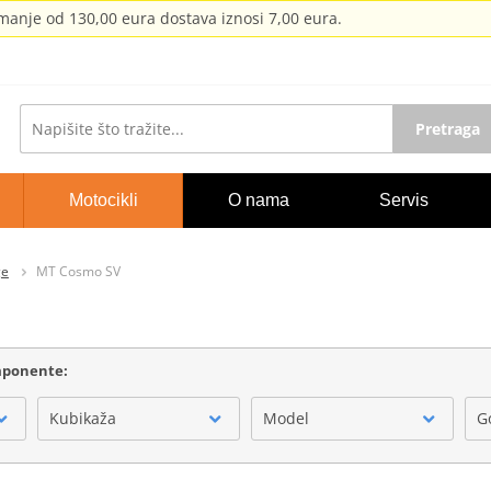
anje od 130,00 eura dostava iznosi 7,00 eura.
Pretraga
Motocikli
O nama
Servis
ge
MT Cosmo SV
omponente:
Kubikaža
Model
G