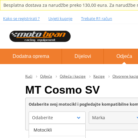
Besplatna dostava za narudžbe preko 130,00 eura. Za narudžbe m
Kako se registrirati ?
Uvjeti kupnje
Trebate R1 račun
Dodatna oprema
Dijelovi
Odjeća
Kući
Odjeća
Odjeća i kacige
Kacige
Otvorene kaci
MT Cosmo SV
Odaberite svoj motocikl i pogledajte kompatibilne k
Odaberite
Marka
Motocikli