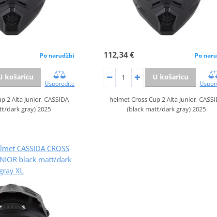
112,34 €
Po narudžbi
Po naru
U košaricu
U košaricu
Usporedite
Uspor
p 2 Alta Junior, CASSIDA
helmet Cross Cup 2 Alta Junior, CASS
tt/dark gray) 2025
(black matt/dark gray) 2025
elmet CASSIDA CROSS
NIOR black matt/dark
gray XL