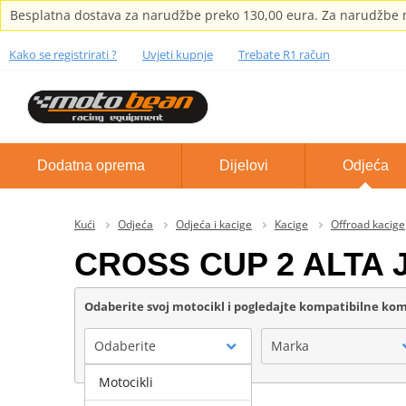
Besplatna dostava za narudžbe preko 130,00 eura. Za narudžbe m
Kako se registrirati ?
Uvjeti kupnje
Trebate R1 račun
Dodatna oprema
Dijelovi
Odjeća
Kući
Odjeća
Odjeća i kacige
Kacige
Offroad kacige
CROSS CUP 2 ALTA J
Odaberite svoj motocikl i pogledajte kompatibilne k
Odaberite
Marka
Motocikli