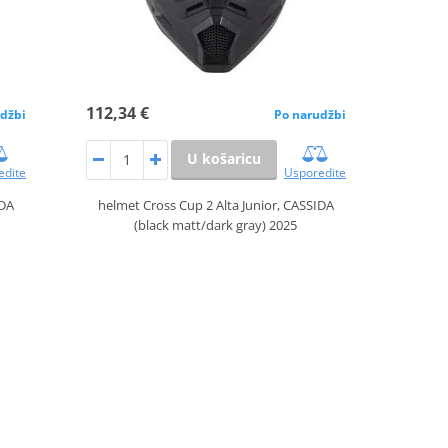
112,34 €
džbi
Po narudžbi
U košaricu
edite
Usporedite
IDA
helmet Cross Cup 2 Alta Junior, CASSIDA
(black matt/dark gray) 2025