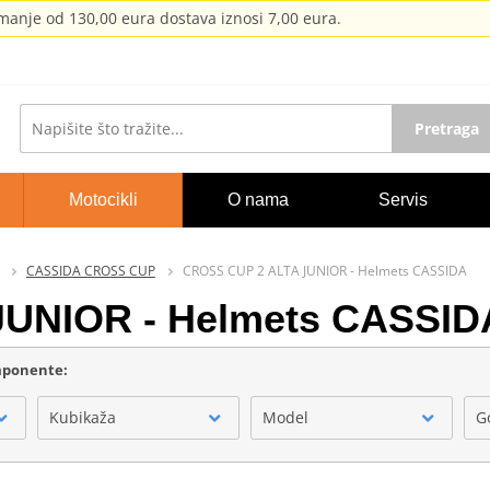
anje od 130,00 eura dostava iznosi 7,00 eura.
Pretraga
Motocikli
O nama
Servis
CASSIDA CROSS CUP
CROSS CUP 2 ALTA JUNIOR - Helmets CASSIDA
UNIOR - Helmets CASSID
omponente:
Kubikaža
Model
G