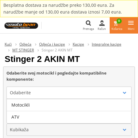
Besplatna dostava za narudžbe preko 130,00 eura. Za
narudžbe manje od 130,00 eura dostava iznosi 7,00 eura.
0
Pretraga
Račun
Košarica
Meni
Pretraga
Kući
Odjeća
Odjeća i kacige
Kacige
Integralne kacige
MT STINGER
Stinger 2 AKIN MT
Stinger 2 AKIN MT
Odaberite svoj motocikl i pogledajte kompatibilne
komponente:
Odaberite
Motocikli
Marka
ATV
Kubikaža