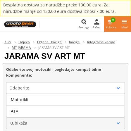
Besplatna dostava za narudžbe preko 130,00 eura. Za
narudžbe manje od 130,00 eura dostava iznosi 7,00 eura.
0
Pretraga
Račun
Košarica
Meni
Pretraga
Kući
Odjeća
Odjeća i kacige
Kacige
Integralne kacige
MT JARAMA
JARAMA SV ART MT
JARAMA SV ART MT
Odaberite svoj motocikl i pogledajte kompatibilne
komponente:
Odaberite
Motocikli
Marka
ATV
Kubikaža