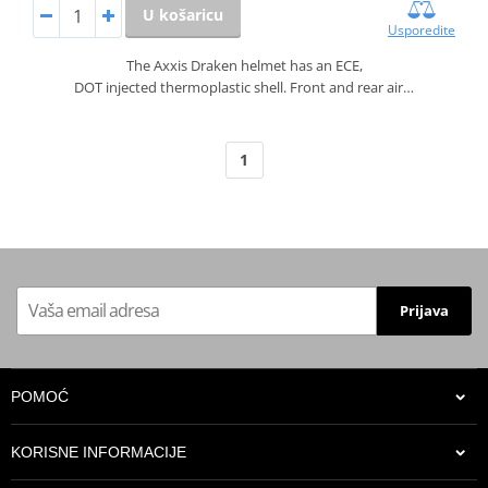
U košaricu
Usporedite
The Axxis Draken helmet has an ECE,
DOT injected thermoplastic shell. Front and rear air…
1
Prijava
POMOĆ
KORISNE INFORMACIJE