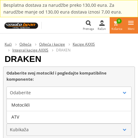
Besplatna dostava za narudžbe preko 130,00 eura. Za
narudžbe manje od 130,00 eura dostava iznosi 7,00 eura.
0
Pretraga
Račun
Košarica
Meni
Pretraga
Kući
Odjeća
Odjeća i kacige
Kacige AXXIS
Integral kacige AXXIS
DRAKEN
DRAKEN
Odaberite svoj motocikl i pogledajte kompatibilne
komponente:
Odaberite
Motocikli
Marka
ATV
Kubikaža