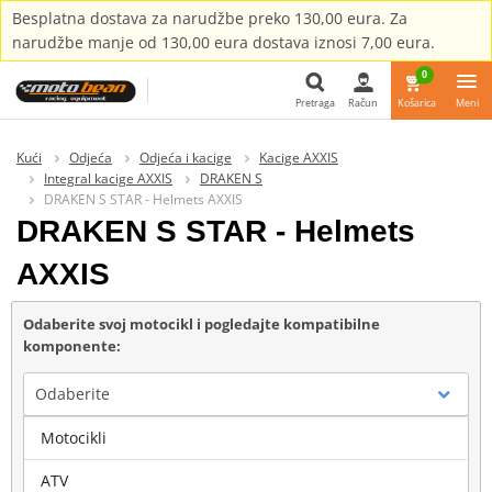
Besplatna dostava za narudžbe preko 130,00 eura. Za
narudžbe manje od 130,00 eura dostava iznosi 7,00 eura.
0
Pretraga
Račun
Košarica
Meni
Pretraga
Kući
Odjeća
Odjeća i kacige
Kacige AXXIS
Integral kacige AXXIS
DRAKEN S
DRAKEN S STAR - Helmets AXXIS
DRAKEN S STAR - Helmets
AXXIS
Odaberite svoj motocikl i pogledajte kompatibilne
komponente:
Odaberite
Motocikli
Marka
ATV