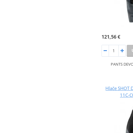
121,56 €
PANTS DEVO
Hlače SHOT 
11C-C