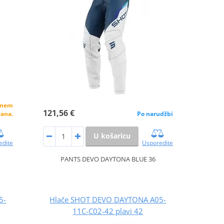
alnem
121,56 €
dana.
Po narudžbi
U košaricu
edite
Usporedite
PANTS DEVO DAYTONA BLUE 36
5-
Hlače SHOT DEVO DAYTONA A05-
11C-C02-42 plavi 42