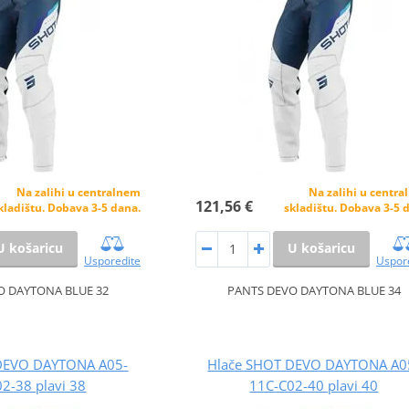
Na zalihi u centralnem
Na zalihi u centr
121,56 €
kladištu. Dobava 3-5 dana.
skladištu. Dobava 3-5 
U košaricu
U košaricu
Usporedite
Uspor
O DAYTONA BLUE 32
PANTS DEVO DAYTONA BLUE 34
DEVO DAYTONA A05-
Hlače SHOT DEVO DAYTONA A0
2-38 plavi 38
11C-C02-40 plavi 40