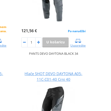
alnem
121,56 €
dana.
Po narudžbi
U košaricu
edite
Usporedite
PANTS DEVO DAYTONA BLACK 34
5-
Hlače SHOT DEVO DAYTONA A05-
11C-C01-40 Crni 40