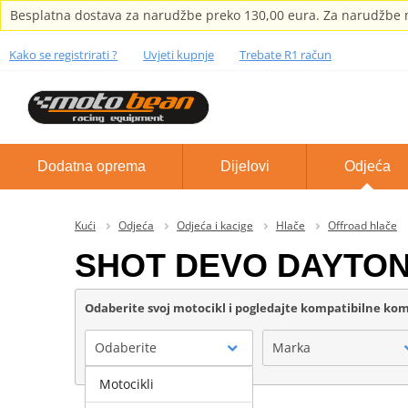
Besplatna dostava za narudžbe preko 130,00 eura. Za narudžbe m
Kako se registrirati ?
Uvjeti kupnje
Trebate R1 račun
Dodatna oprema
Dijelovi
Odjeća
Kući
Odjeća
Odjeća i kacige
Hlače
Offroad hlače
SHOT DEVO DAYTO
Odaberite svoj motocikl i pogledajte kompatibilne k
Odaberite
Marka
Motocikli