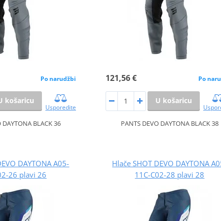
121,56 €
Po narudžbi
Po naru
U košaricu
U košaricu
Usporedite
Uspor
 DAYTONA BLACK 36
PANTS DEVO DAYTONA BLACK 38
DEVO DAYTONA A05-
Hlače SHOT DEVO DAYTONA A0
2-26 plavi 26
11C-C02-28 plavi 28