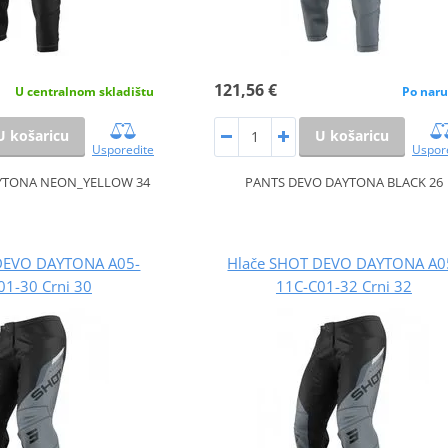
121,56 €
U centralnom skladištu
Po naru
U košaricu
U košaricu
Usporedite
Uspor
YTONA NEON_YELLOW 34
PANTS DEVO DAYTONA BLACK 26
DEVO DAYTONA A05-
Hlače SHOT DEVO DAYTONA A0
01-30 Crni 30
11C-C01-32 Crni 32