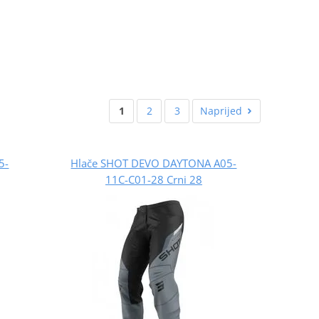
1
2
3
Naprijed
5-
Hlače SHOT DEVO DAYTONA A05-
11C-C01-28 Crni 28