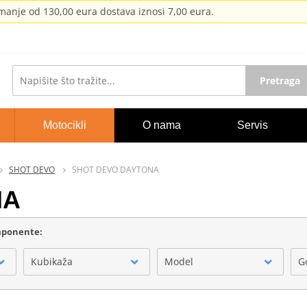
anje od 130,00 eura dostava iznosi 7,00 eura.
Pretraga
Motocikli
O nama
Servis
SHOT DEVO
SHOT DEVO DAYTONA
NA
omponente:
Kubikaža
Model
G