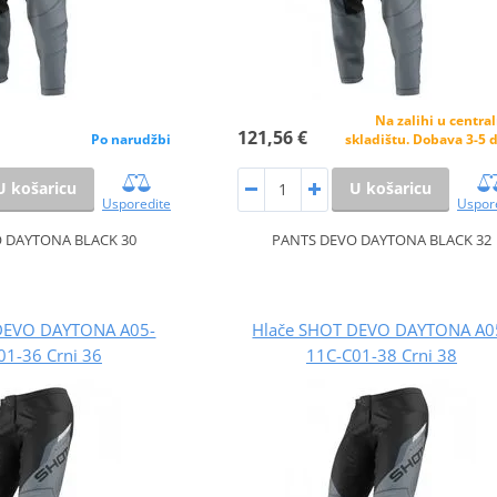
Na zalihi u centr
121,56 €
Po narudžbi
skladištu. Dobava 3-5 
U košaricu
U košaricu
Usporedite
Uspor
 DAYTONA BLACK 30
PANTS DEVO DAYTONA BLACK 32
DEVO DAYTONA A05-
Hlače SHOT DEVO DAYTONA A0
01-36 Crni 36
11C-C01-38 Crni 38