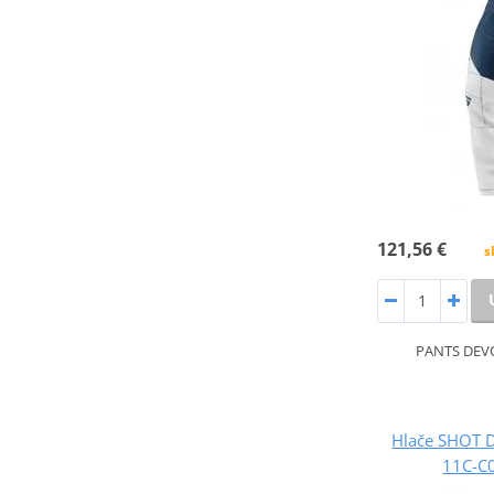
121,56 €
s
PANTS DEV
Hlače SHOT 
11C-C0