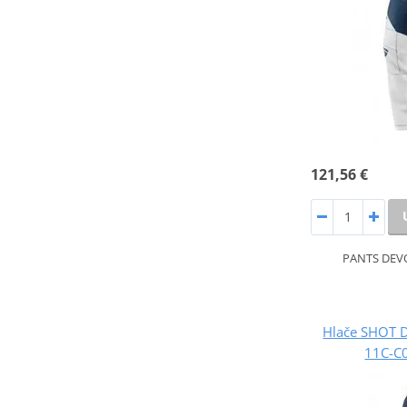
121,56 €
PANTS DEV
Hlače SHOT 
11C-C0