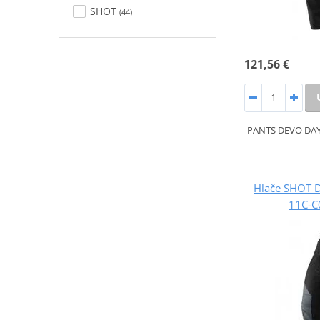
SHOT
(44)
121,56 €
PANTS DEVO DA
Hlače SHOT 
11C-C