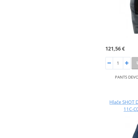
121,56 €
PANTS DEVO
Hlače SHOT 
11C-C0