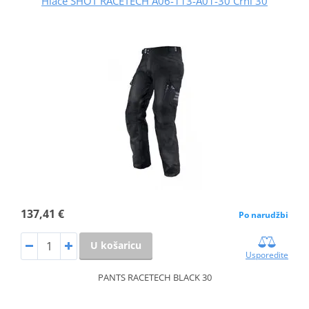
Hlače SHOT RACETECH A06-113-A01-30 Crni 30
137,41 €
Po narudžbi
U košaricu
Usporedite
PANTS RACETECH BLACK 30