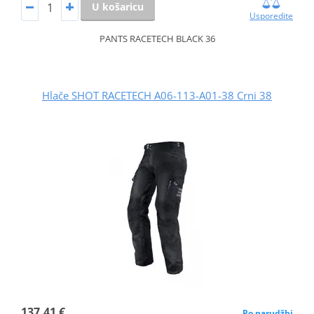
U košaricu
Usporedite
PANTS RACETECH BLACK 36
Hlače SHOT RACETECH A06-113-A01-38 Crni 38
137,41 €
Po narudžbi