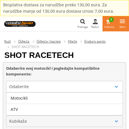
Besplatna dostava za narudžbe preko 130,00 eura. Za
narudžbe manje od 130,00 eura dostava iznosi 7,00 eura.
0
Pretraga
Račun
Košarica
Meni
Pretraga
Kući
Odjeća
Odjeća i kacige
Hlače
Enduro pants
SHOT RACETECH
SHOT RACETECH
Odaberite svoj motocikl i pogledajte kompatibilne
komponente:
Odaberite
Motocikli
Marka
ATV
Kubikaža