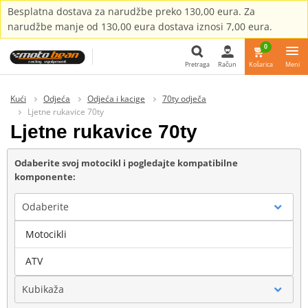
Besplatna dostava za narudžbe preko 130,00 eura. Za
narudžbe manje od 130,00 eura dostava iznosi 7,00 eura.
0
Pretraga
Račun
Košarica
Meni
Pretraga
Kući
Odjeća
Odjeća i kacige
70ty odječa
Ljetne rukavice 70ty
Ljetne rukavice 70ty
Odaberite svoj motocikl i pogledajte kompatibilne
komponente:
Odaberite
Motocikli
Marka
ATV
Kubikaža