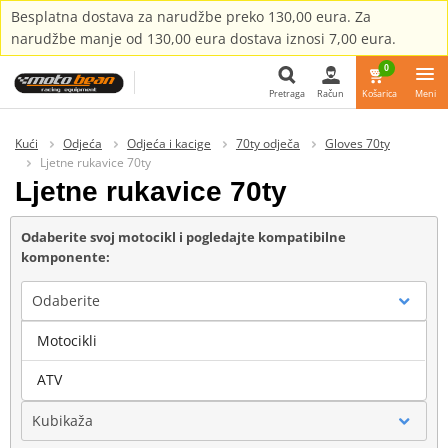
Besplatna dostava za narudžbe preko 130,00 eura. Za
narudžbe manje od 130,00 eura dostava iznosi 7,00 eura.
0
Pretraga
Račun
Košarica
Meni
Pretraga
Kući
Odjeća
Odjeća i kacige
70ty odječa
Gloves 70ty
Ljetne rukavice 70ty
Ljetne rukavice 70ty
Odaberite svoj motocikl i pogledajte kompatibilne
komponente:
Odaberite
Motocikli
Marka
ATV
Kubikaža