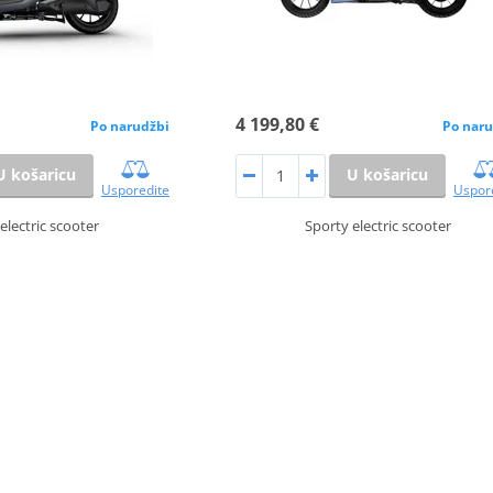
4 199,80 €
Po narudžbi
Po naru
U košaricu
U košaricu
Usporedite
Uspor
electric scooter
Sporty electric scooter