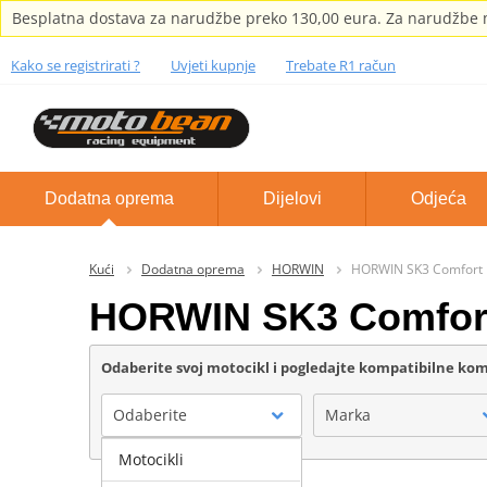
Besplatna dostava za narudžbe preko 130,00 eura. Za narudžbe m
Kako se registrirati ?
Uvjeti kupnje
Trebate R1 račun
Dodatna oprema
Dijelovi
Odjeća
Kući
Dodatna oprema
HORWIN
HORWIN SK3 Comfort 
HORWIN SK3 Comfort
Odaberite svoj motocikl i pogledajte kompatibilne k
Odaberite
Marka
Motocikli