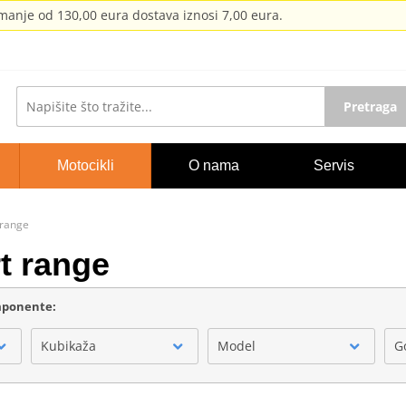
anje od 130,00 eura dostava iznosi 7,00 eura.
Pretraga
Motocikli
O nama
Servis
range
 range
omponente:
Kubikaža
Model
G