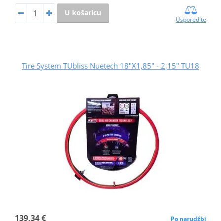
U košaricu
Usporedite
Tire System TUbliss Nuetech 18"X1,85" - 2,15" TU18
139,34 €
Po narudžbi