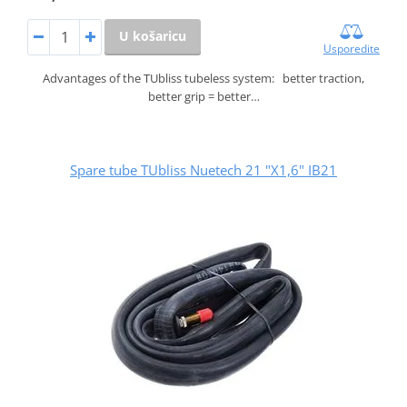
U košaricu
Usporedite
Advantages of the TUbliss tubeless system: better traction,
better grip = better…
Spare tube TUbliss Nuetech 21 "X1,6" IB21