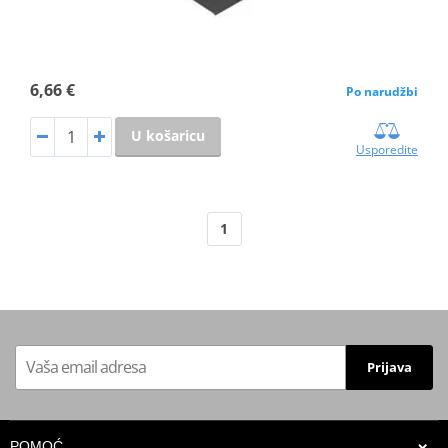
6,66 €
Po narudžbi
U košaricu
Usporedite
1
Prijava
POMOĆ