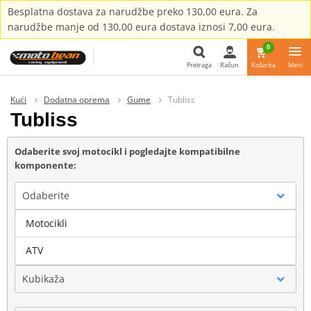
Besplatna dostava za narudžbe preko 130,00 eura. Za
narudžbe manje od 130,00 eura dostava iznosi 7,00 eura.
0
Pretraga
Račun
Košarica
Meni
Pretraga
Kući
Dodatna oprema
Gume
Tubliss
Tubliss
Odaberite svoj motocikl i pogledajte kompatibilne
komponente:
Odaberite
Motocikli
Marka
ATV
Kubikaža