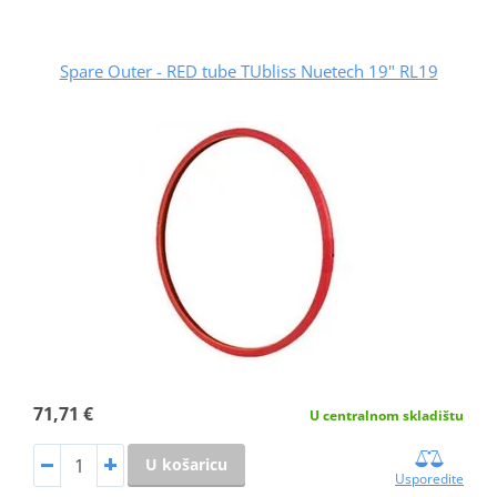
Spare Outer - RED tube TUbliss Nuetech 19" RL19
71,71 €
U centralnom skladištu
U košaricu
Usporedite