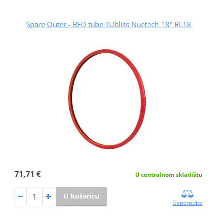
Spare Outer - RED tube TUbliss Nuetech 18" RL18
71,71 €
U centralnom skladištu
U košaricu
Usporedite