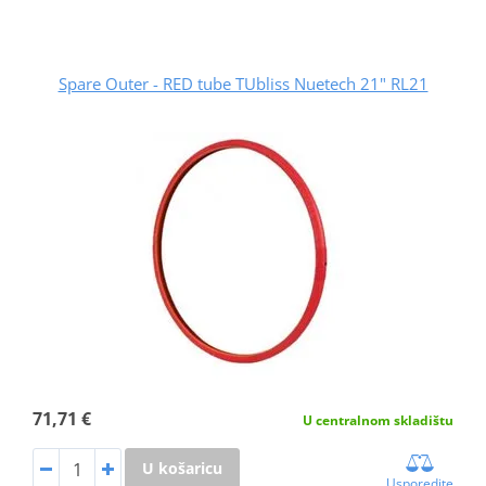
Spare Outer - RED tube TUbliss Nuetech 21" RL21
71,71 €
U centralnom skladištu
U košaricu
Usporedite