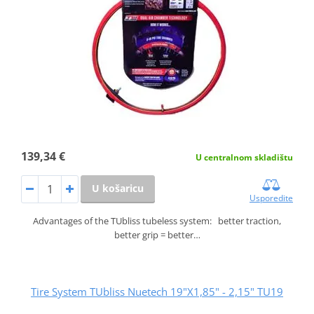
139,34 €
U centralnom skladištu
U košaricu
Usporedite
Advantages of the TUbliss tubeless system: better traction,
better grip = better…
Tire System TUbliss Nuetech 19"X1,85" - 2,15" TU19