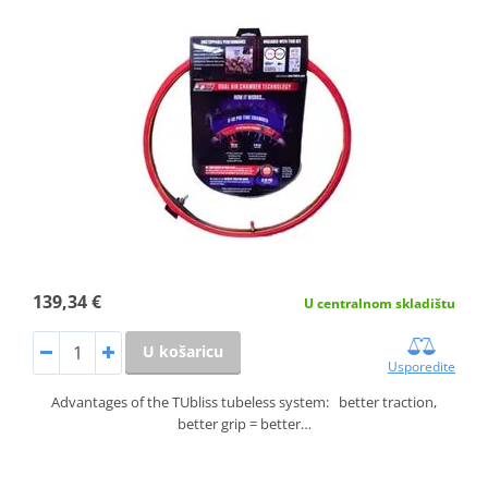
139,34 €
U centralnom skladištu
U košaricu
Usporedite
Advantages of the TUbliss tubeless system: better traction,
better grip = better…