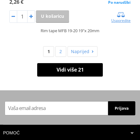
2,26 €
Po narudžbi
U košaricu
Usporedite
Rim tape MFB 19-20 19"x 20mm
1
2
Naprijed
Vidi više 21
Prijava
POMOĆ