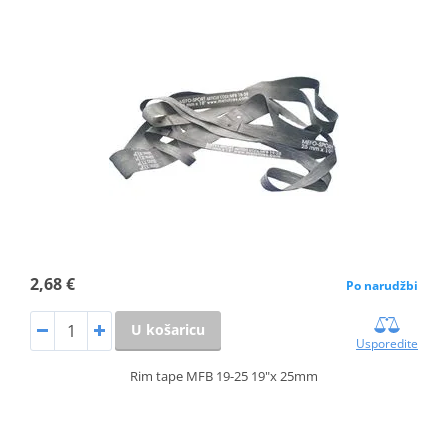
2,68 €
Po narudžbi
U košaricu
Usporedite
Rim tape MFB 19-25 19"x 25mm