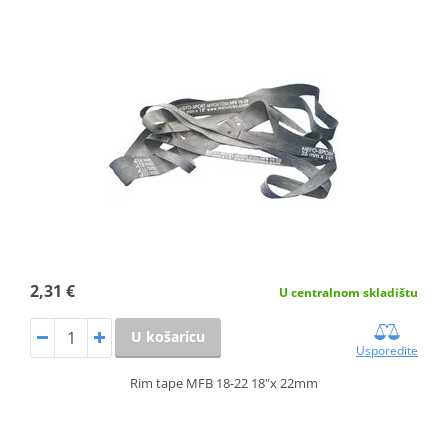
2,31 €
U centralnom skladištu
U košaricu
Usporedite
Rim tape MFB 18-22 18"x 22mm