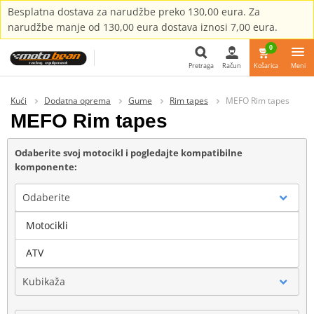
Besplatna dostava za narudžbe preko 130,00 eura. Za
narudžbe manje od 130,00 eura dostava iznosi 7,00 eura.
0
Pretraga
Račun
Košarica
Meni
Pretraga
Kući
Dodatna oprema
Gume
Rim tapes
MEFO Rim tapes
MEFO Rim tapes
Odaberite svoj motocikl i pogledajte kompatibilne
komponente:
Odaberite
Motocikli
Marka
ATV
Kubikaža