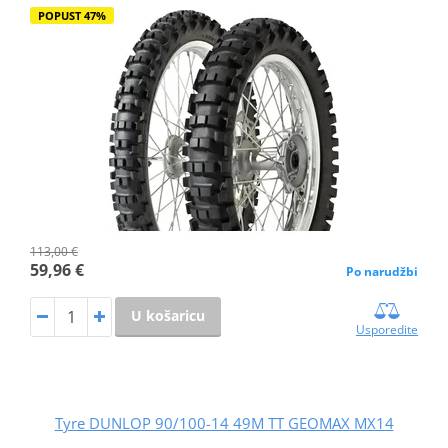
POPUST 47%
113,00 €
59,96 €
Po narudžbi
U košaricu
Usporedite
Tyre DUNLOP 90/100-14 49M TT GEOMAX MX14