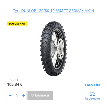
Tyre DUNLOP 120/80-19 63M TT GEOMAX MX14
POPUST 47%
199,00 €
105,34 €
Po narudžbi
U košaricu
Usporedite