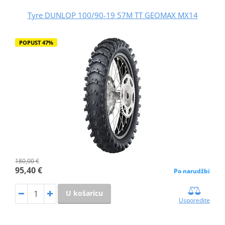
Tyre DUNLOP 100/90-19 57M TT GEOMAX MX14
POPUST 47%
180,00 €
95,40 €
Po narudžbi
U košaricu
Usporedite