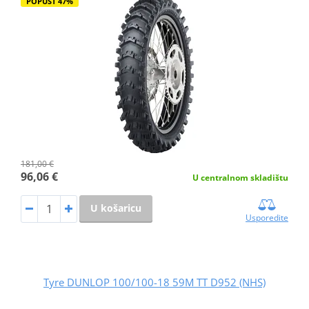
POPUST 47%
181,00 €
96,06 €
U centralnom skladištu
U košaricu
Usporedite
Tyre DUNLOP 100/100-18 59M TT D952 (NHS)