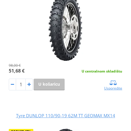
98,00 €
51,68 €
U centralnom skladištu
U košaricu
Usporedite
Tyre DUNLOP 110/90-19 62M TT GEOMAX MX14