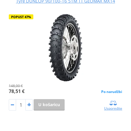
Tyre DUNLOP 90/100-16 51M TT GEOMAX MX14
POPUST 47%
148,00 €
78,51 €
Po narudžbi
U košaricu
Usporedite