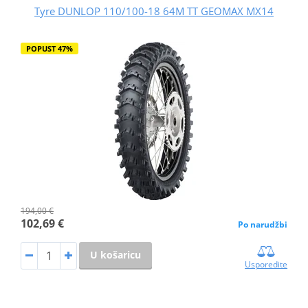
Tyre DUNLOP 110/100-18 64M TT GEOMAX MX14
POPUST 47%
194,00 €
102,69 €
Po narudžbi
U košaricu
Usporedite