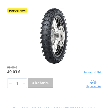
POPUST 47%
93,00 €
49,03 €
Po narudžbi
U košaricu
Usporedite