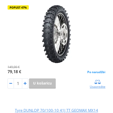
POPUST 47%
149,00 €
79,18 €
Po narudžbi
U košaricu
Usporedite
Tyre DUNLOP 70/100-10 41J TT GEOMAX MX14