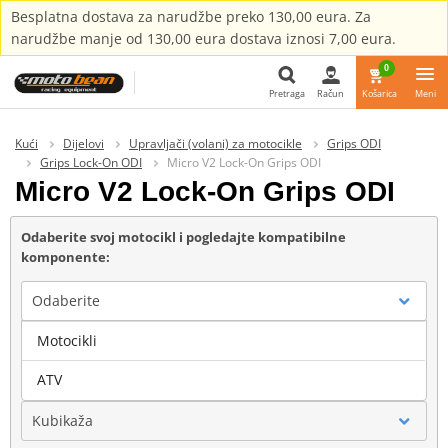
Besplatna dostava za narudžbe preko 130,00 eura. Za
narudžbe manje od 130,00 eura dostava iznosi 7,00 eura.
0
Pretraga
Račun
Košarica
Meni
Pretraga
Kući
Dijelovi
Upravljači (volani) za motocikle
Grips ODI
Grips Lock-On ODI
Micro V2 Lock-On Grips ODI
Micro V2 Lock-On Grips ODI
Odaberite svoj motocikl i pogledajte kompatibilne
komponente:
Odaberite
Motocikli
Marka
ATV
Kubikaža