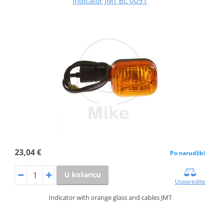
Indicator JMT BL 0051
23,04 €
Po narudžbi
U košaricu
Usporedite
Indicator with orange glass and cables JMT