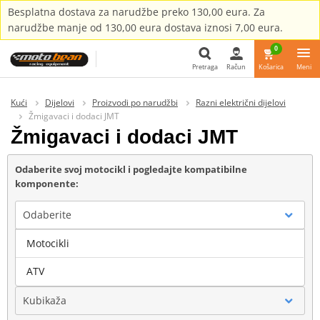
Besplatna dostava za narudžbe preko 130,00 eura. Za
narudžbe manje od 130,00 eura dostava iznosi 7,00 eura.
0
Pretraga
Račun
Košarica
Meni
Pretraga
Kući
Dijelovi
Proizvodi po narudžbi
Razni električni dijelovi
Žmigavaci i dodaci JMT
Žmigavaci i dodaci JMT
Odaberite svoj motocikl i pogledajte kompatibilne
komponente:
Odaberite
Motocikli
Marka
ATV
Kubikaža