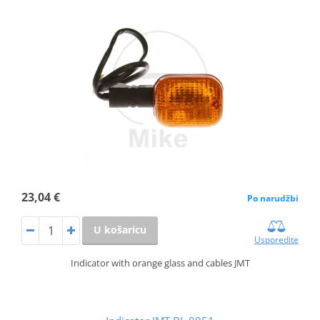
23,04 €
Po narudžbi
U košaricu
Usporedite
Indicator with orange glass and cables JMT