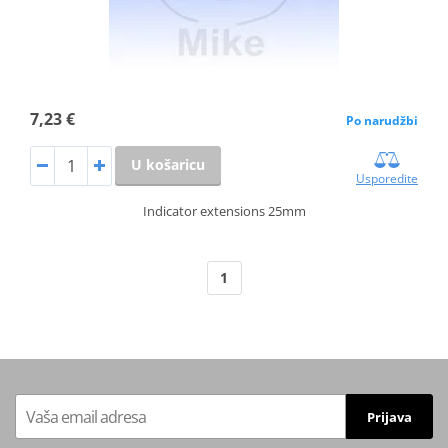
7,23 €
Po narudžbi
U košaricu
Usporedite
Indicator extensions 25mm
1
Prijava