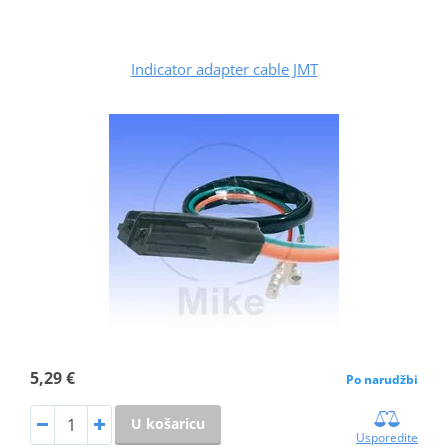
Indicator adapter cable JMT
5,29 €
Po narudžbi
U košaricu
Usporedite