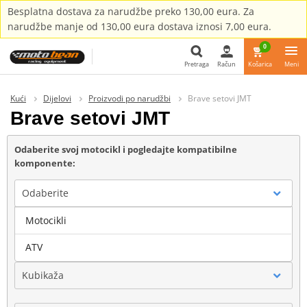
Besplatna dostava za narudžbe preko 130,00 eura. Za
narudžbe manje od 130,00 eura dostava iznosi 7,00 eura.
0
Pretraga
Račun
Košarica
Meni
Pretraga
Kući
Dijelovi
Proizvodi po narudžbi
Brave setovi JMT
Brave setovi JMT
Odaberite svoj motocikl i pogledajte kompatibilne
komponente:
Odaberite
Motocikli
Marka
ATV
Kubikaža