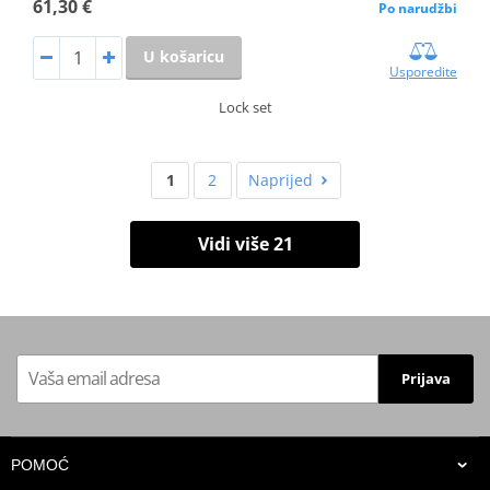
61,30 €
Po narudžbi
U košaricu
Usporedite
Lock set
1
2
Naprijed
Vidi više 21
Prijava
POMOĆ