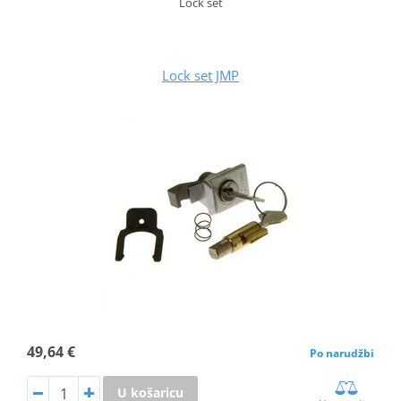
Lock set
Lock set JMP
49,64 €
Po narudžbi
U košaricu