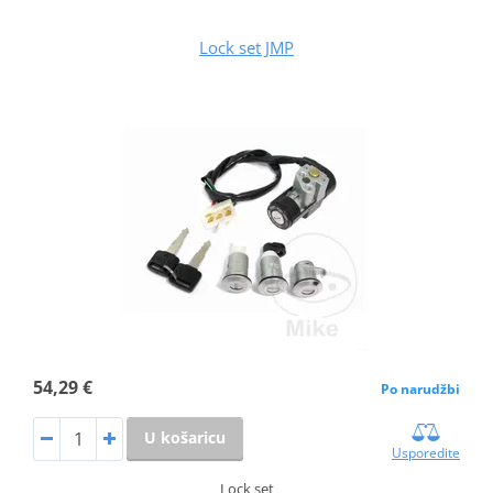
Lock set JMP
54,29 €
Po narudžbi
U košaricu
Usporedite
Lock set