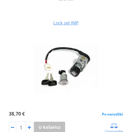
Lock set JMP
38,70 €
Po narudžbi
U košaricu
Usporedite