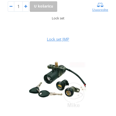
U košaricu
Usporedite
Lock set
Lock set JMP