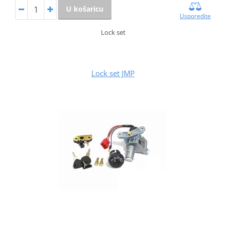
U košaricu
Usporedite
Lock set
Lock set JMP