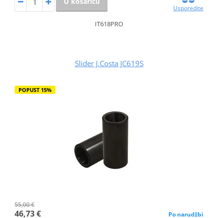
U košaricu
Usporedite
IT618PRO
Slider J.Costa JC619S
POPUST 15%
55,00 €
46,73 €
Po narudžbi