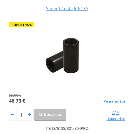
Slider J.Costa JC613S
POPUST 15%
55,00 €
46,73 €
Po narudžbi
U košaricu
Usporedite
IT613/6138/801/804PRO