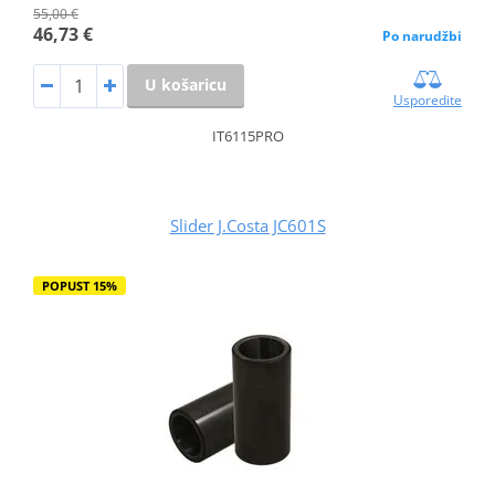
55,00 €
46,73 €
Po narudžbi
U košaricu
Usporedite
IT6115PRO
Slider J.Costa JC601S
POPUST 15%