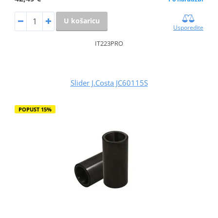
U košaricu
Usporedite
IT223PRO
Slider J.Costa JC60115S
POPUST 15%