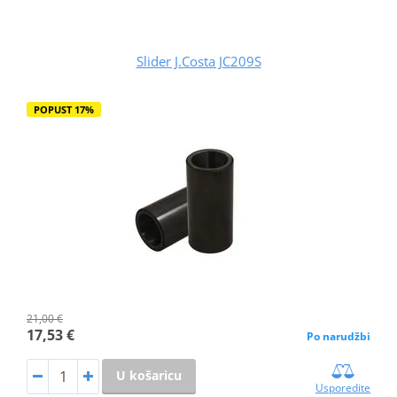
Slider J.Costa JC209S
POPUST 17%
21,00 €
17,53 €
Po narudžbi
U košaricu
Usporedite