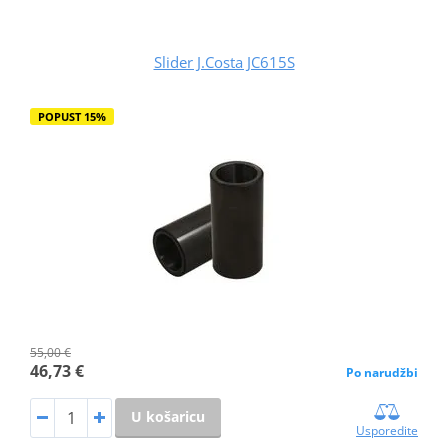
Slider J.Costa JC615S
POPUST 15%
55,00 €
46,73 €
Po narudžbi
U košaricu
Usporedite