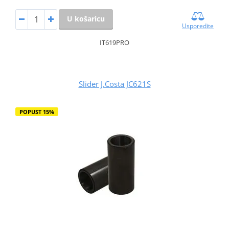
U košaricu
Usporedite
IT619PRO
Slider J.Costa JC621S
POPUST 15%