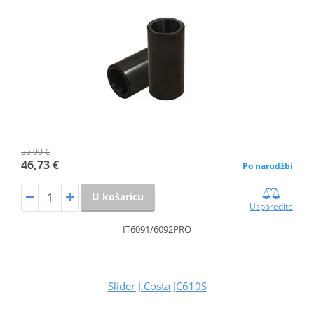
55,00 €
46,73 €
Po narudžbi
U košaricu
Usporedite
IT6091/6092PRO
Slider J.Costa JC610S