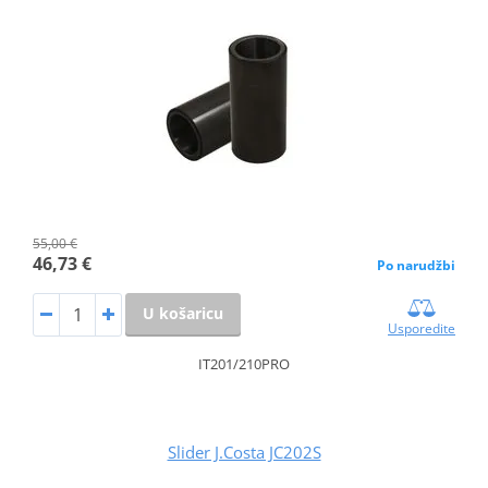
55,00 €
46,73 €
Po narudžbi
U košaricu
Usporedite
IT201/210PRO
Slider J.Costa JC202S