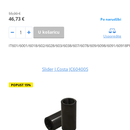
55,00 €
46,73 €
Po narudžbi
U košaricu
Usporedite
IT601/6001/6018/602/6028/603/6038/607/6078/609/6098/6091/60918
Slider J.Costa JC60400S
POPUST 15%