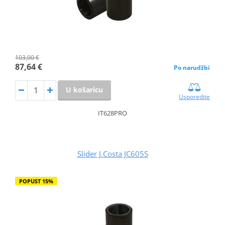
103,00 €
87,64 €
Po narudžbi
U košaricu
Usporedite
IT628PRO
Slider J.Costa JC605S
POPUST 15%