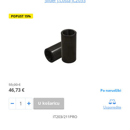
Slider J.Costa JC203S
POPUST 15%
55,00 €
46,73 €
Po narudžbi
U košaricu
Usporedite
IT203/211PRO