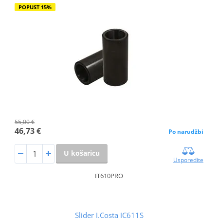
POPUST 15%
55,00 €
46,73 €
Po narudžbi
U košaricu
Usporedite
IT610PRO
Slider J.Costa JC611S