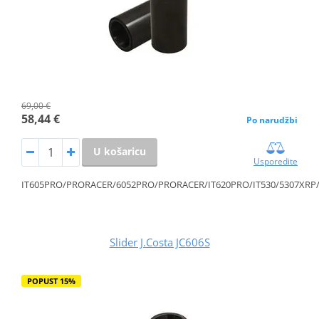
69,00 €
58,44 €
Po narudžbi
U košaricu
Usporedite
IT605PRO/PRORACER/6052PRO/PRORACER/IT620PRO/IT530/5307XRP
Slider J.Costa JC606S
POPUST 15%