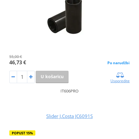
55,00 €
46,73 €
Po narudžbi
U košaricu
Usporedite
IT606PRO
Slider J.Costa JC6091S
POPUST 15%