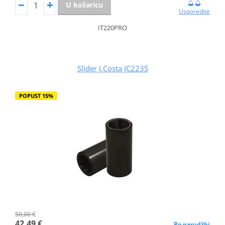
U košaricu
Usporedite
IT220PRO
Slider J.Costa JC223S
POPUST 15%
50,00 €
42,49 €
Po narudžbi