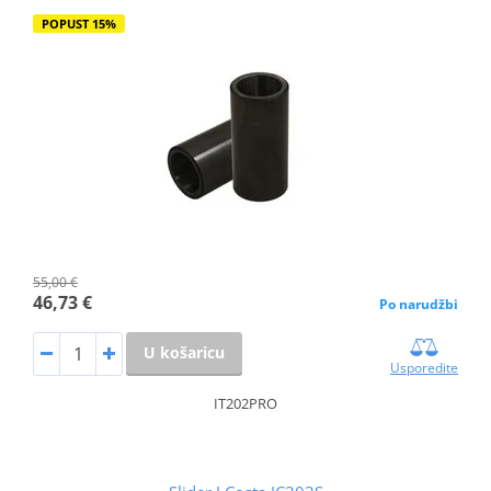
POPUST 15%
55,00 €
46,73 €
Po narudžbi
U košaricu
Usporedite
IT202PRO