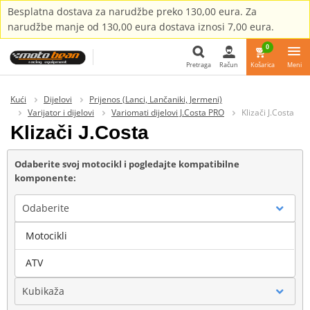
Besplatna dostava za narudžbe preko 130,00 eura. Za
narudžbe manje od 130,00 eura dostava iznosi 7,00 eura.
0
Pretraga
Račun
Košarica
Meni
Pretraga
Kući
Dijelovi
Prijenos (Lanci, Lančaniki, Jermeni)
Varijator i dijelovi
Variomati dijelovi J.Costa PRO
Klizači J.Costa
Klizači J.Costa
Odaberite svoj motocikl i pogledajte kompatibilne
komponente:
Odaberite
Motocikli
Marka
ATV
Kubikaža