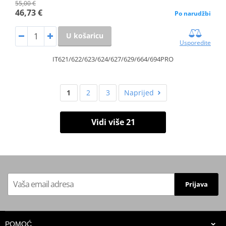
55,00 €
46,73 €
Po narudžbi
U košaricu
Usporedite
IT621/622/623/624/627/629/664/694PRO
1
2
3
Naprijed
Vidi više 21
Prijava
POMOĆ