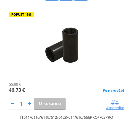
POPUST 15%
55,00 €
46,73 €
Po narudžbi
U košaricu
Usporedite
IT611/6110/6119/612/6128/614/616/666PRO/702PRO