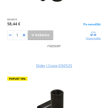
69,00 €
58,44 €
Po narudžbi
U košaricu
Usporedite
IT605XRP
Slider J.Costa JC6052S
POPUST 15%