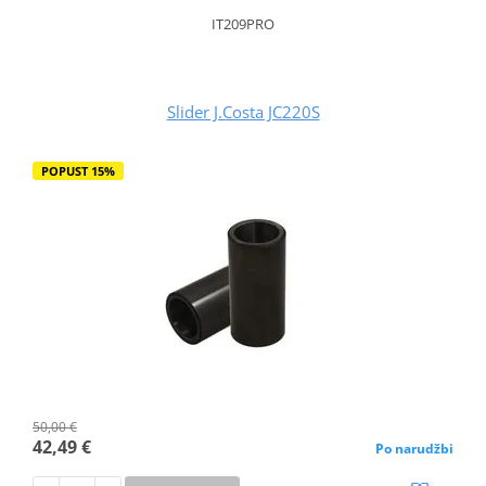
IT209PRO
Slider J.Costa JC220S
POPUST 15%
50,00 €
42,49 €
Po narudžbi