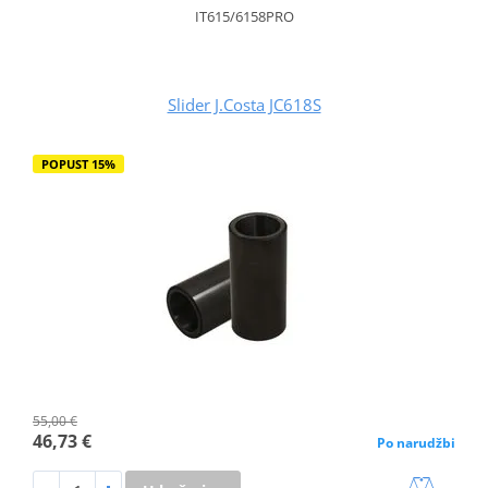
IT615/6158PRO
Slider J.Costa JC618S
POPUST 15%
55,00 €
46,73 €
Po narudžbi