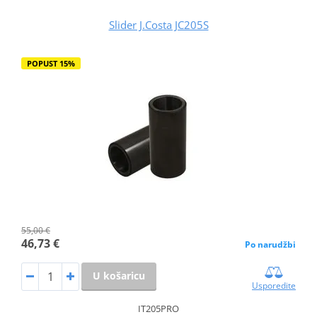
Slider J.Costa JC205S
POPUST 15%
55,00 €
46,73 €
Po narudžbi
U košaricu
Usporedite
IT205PRO