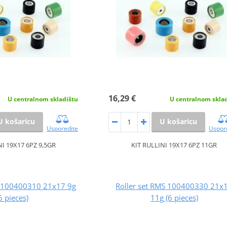
16,29 €
U centralnom skladištu
U centralnom skla
U košaricu
U košaricu
Usporedite
Uspor
NI 19X17 6PZ 9,5GR
KIT RULLINI 19X17 6PZ 11GR
S 100400310 21x17 9g
Roller set RMS 100400330 21x
6 pieces)
11g (6 pieces)