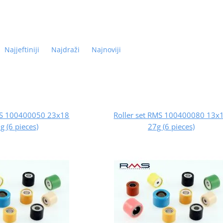
Najjeftiniji
Najdraži
Najnoviji
RMS 100400050 23x18
Roller set RMS 100400080 13x
g (6 pieces)
27g (6 pieces)