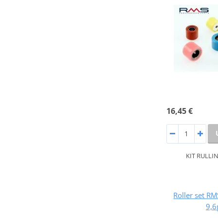
16,45 €
KIT RULLIN
Roller set 
9,6