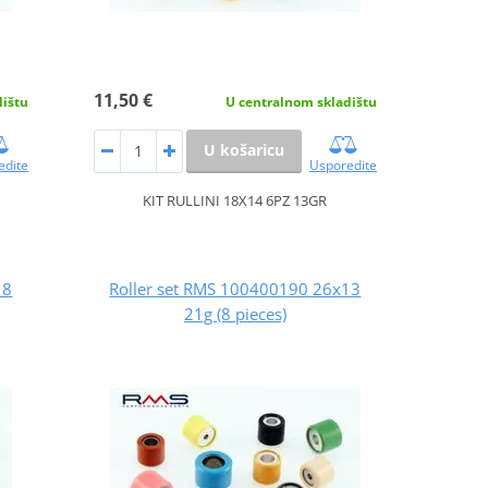
11,50 €
dištu
U centralnom skladištu
U košaricu
edite
Usporedite
KIT RULLINI 18X14 6PZ 13GR
18
Roller set RMS 100400190 26x13
21g (8 pieces)