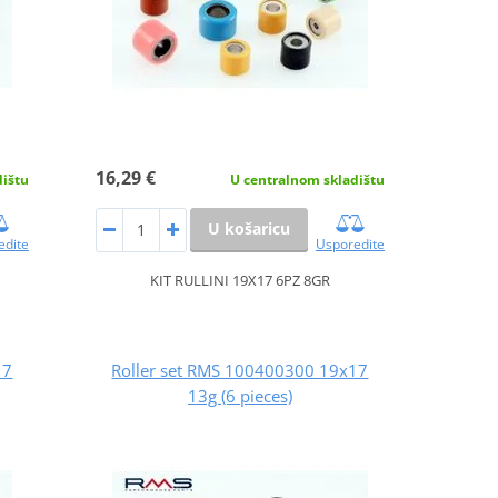
16,29 €
dištu
U centralnom skladištu
U košaricu
edite
Usporedite
KIT RULLINI 19X17 6PZ 8GR
17
Roller set RMS 100400300 19x17
13g (6 pieces)