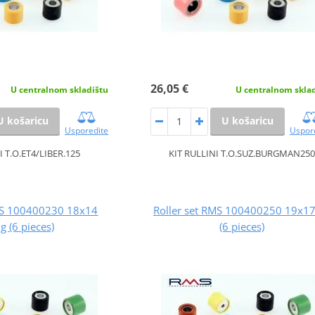
26,05 €
U centralnom skladištu
U centralnom skla
U košaricu
U košaricu
Usporedite
Uspor
I T.O.ET4/LIBER.125
KIT RULLINI T.O.SUZ.BURGMAN250
RMS 100400230 18x14
Roller set RMS 100400250 19x17
g (6 pieces)
(6 pieces)