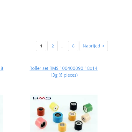
1
2
…
8
Naprijed
18
Roller set RMS 100400090 18x14
13g (6 pieces)