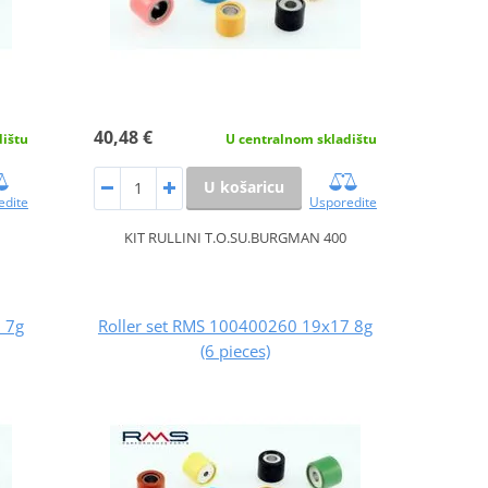
40,48 €
dištu
U centralnom skladištu
U košaricu
edite
Usporedite
KIT RULLINI T.O.SU.BURGMAN 400
 7g
Roller set RMS 100400260 19x17 8g
(6 pieces)