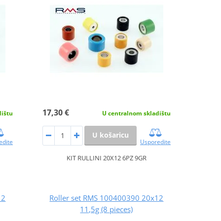
17,30 €
dištu
U centralnom skladištu
U košaricu
edite
Usporedite
KIT RULLINI 20X12 6PZ 9GR
12
Roller set RMS 100400390 20x12
11,5g (8 pieces)