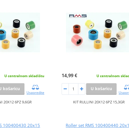
14,99 €
U centralnom skladištu
U centralnom skla
U košaricu
U košaricu
Usporedite
Uspor
NI 20X12 6PZ 9,6GR
KIT RULLINI 20X12 6PZ 15,3GR
RMS 100400430 20x15
Roller set RMS 100400440 20x