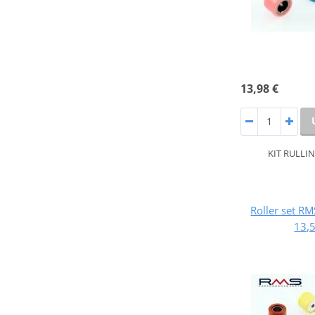
13,98 €
KIT RULLIN
Roller set 
13,5