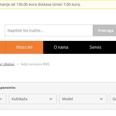
anje od 130,00 eura dostava iznosi 7,00 eura.
Pretraga
Motocikli
O nama
Servis
r i dijelovi
Valjci variatora RMS
omponente:
Kubikaža
Model
G