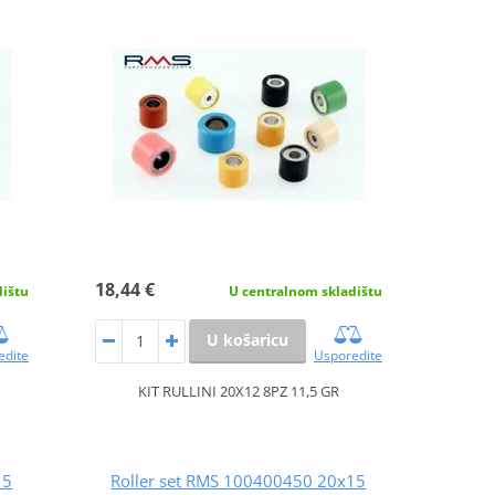
18,44 €
dištu
U centralnom skladištu
U košaricu
edite
Usporedite
KIT RULLINI 20X12 8PZ 11,5 GR
15
Roller set RMS 100400450 20x15