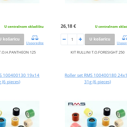
26,18 €
U centralnom skladištu
U centralnom skla
U košaricu
U košaricu
Usporedite
Uspor
 T.O.H.PANTHEON 125
KIT RULLINI T.O.FORESIGHT 250
RMS 100400130 19x14
Roller set RMS 100400180 24x
 (6 pieces)
31g (6 pieces)