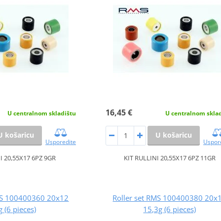
16,45 €
U centralnom skladištu
U centralnom skla
U košaricu
U košaricu
Usporedite
Uspor
I 20,55X17 6PZ 9GR
KIT RULLINI 20,55X17 6PZ 11GR
RMS 100400360 20x12
Roller set RMS 100400380 20x
g (6 pieces)
15,3g (6 pieces)