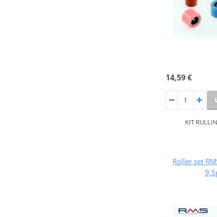
14,59 €
KIT RULLIN
Roller set 
9,5