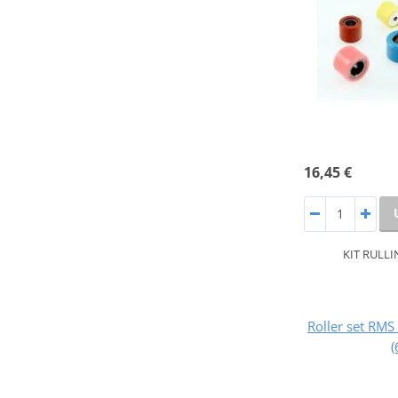
16,45 €
KIT RULLI
Roller set RM
(