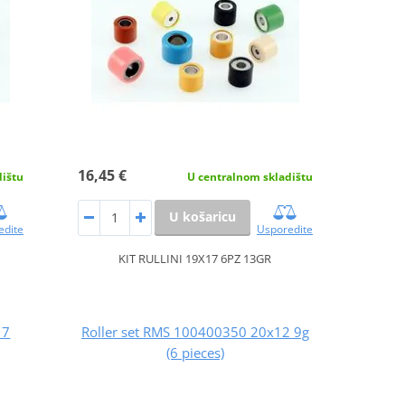
16,45 €
dištu
U centralnom skladištu
U košaricu
edite
Usporedite
KIT RULLINI 19X17 6PZ 13GR
17
Roller set RMS 100400350 20x12 9g
(6 pieces)