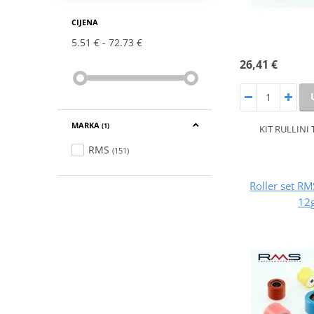
CIJENA
5.51 €
72.73 €
26,41 €
MARKA
(1)
KIT RULLINI
RMS
(151)
Roller set 
12g