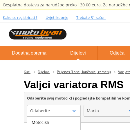
Besplatna dostava za narudžbe preko 130,00 eura. Za narudžbe m
Kako se registrirati ?
Uvjeti kupnje
Trebate R1 račun
Dodatna oprema
Dijelovi
Odjeća
Kući
Dijelovi
Prijenos (Lanci, lančanici, remeni)
Varijato
Valjci variatora RMS
Odaberite svoj motocikl i pogledajte kompatibilne k
Odaberite
Marka
Motocikli