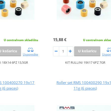
15,88 €
U centralnom skladištu
U centralnom skla
U košaricu
U košaricu
Usporedite
Uspor
I 18X14 6PZ 13,5GR
KIT RULLINI 19X17 6PZ 7GR
RMS 100400270 19x17
Roller set RMS 100400290 19x
g (6 pieces)
11g (6 pieces)